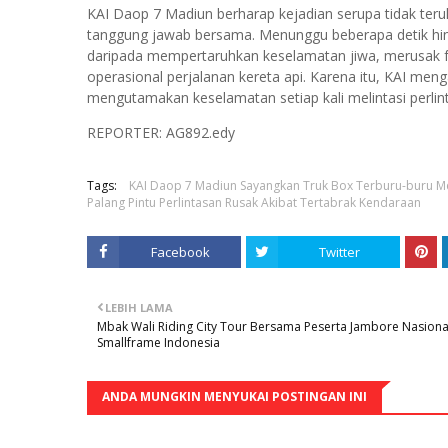
KAI Daop 7 Madiun berharap kejadian serupa tidak teru
tanggung jawab bersama. Menunggu beberapa detik hing
daripada mempertaruhkan keselamatan jiwa, merusak f
operasional perjalanan kereta api. Karena itu, KAI menga
mengutamakan keselamatan setiap kali melintasi perlin
REPORTER: AG892.edy
Tags:
KAI Daop 7 Madiun Sayangkan Truk Box Terburu-buru Me
Palang Pintu Perlintasan Rusak Akibat Tertabrak Kendaraan
Facebook
Twitter
LEBIH LAMA
Mbak Wali Riding City Tour Bersama Peserta Jambore Nasiona
Smallframe Indonesia
ANDA MUNGKIN MENYUKAI POSTINGAN INI