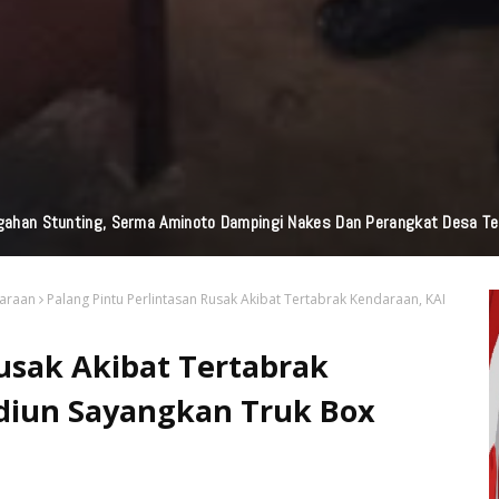
upati Kediri Beri Beasiswa Hamzah Peraih Medali Emas LKS Nasional 20
daraan
Palang Pintu Perlintasan Rusak Akibat Tertabrak Kendaraan, KAI
Rusak Akibat Tertabrak
diun Sayangkan Truk Box