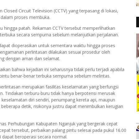
Closed Circuit Television (CCTV) yang terpasang di lokasi,
sih dalam proses membuka.
ntu hingga patah. Rekaman CCTV tersebut memperlihatkan
terbuka secara sempurna sebelum melanjutkan perjalanan.
ak dapat dioperasikan untuk sementara waktu hingga proses
 pengamanan perlintasan dilakukan sesuai prosedur oleh
sung dengan aman dan selamat.
n bahwa kejadian ini seharusnya tidak perlu terjadi apabila
pintu benar-benar terbuka sempurna sebelum melintas.
perlintasan merupakan fasilitas keselamatan yang berfungsi
n. Tindakan terburu-buru tidak hanya berpotensi merusak
 keselamatan diri sendiri, penumpang kereta api, maupun
beberapa detik, risikonya justru dapat menimbulkan kerugian
nas Perhubungan Kabupaten Nganjuk yang bergerak cepat
pat tersebut, perbaikan palang pintu selesai pada pukul 16.00
i dapat beroperasi secara normal.