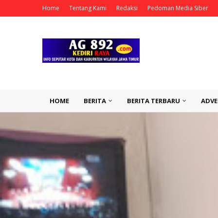
Home
Tentang Kami
Redaksi
Pedoman Media Siber
HOME
BERITA
BERITA TERBARU
ADVE