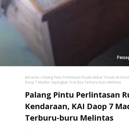
B
Beranda
Palang Pintu Perlintasan Rusak Akibat Tertabrak Ken
Daop 7 Madiun Sayangkan Truk Box Terburu-buru Melintas
Palang Pintu Perlintasan 
Kendaraan, KAI Daop 7 Ma
Terburu-buru Melintas