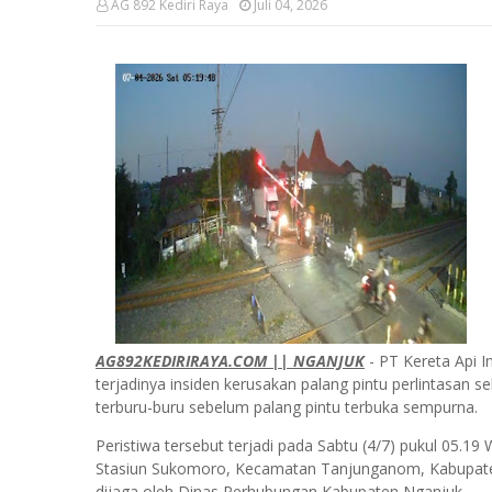
AG 892 Kediri Raya
Juli 04, 2026
AG892KEDIRIRAYA.COM || NGANJUK
- PT Kereta Api 
terjadinya insiden kerusakan palang pintu perlintasan 
terburu-buru sebelum palang pintu terbuka sempurna.
Peristiwa tersebut terjadi pada Sabtu (4/7) pukul 05.19
Stasiun Sukomoro, Kecamatan Tanjunganom, Kabupaten
dijaga oleh Dinas Perhubungan Kabupaten Nganjuk.