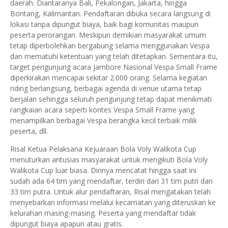
daerah. Diantaranya Bali, Pekalongan, Jakarta, hingga
Bontang, Kalimantan. Pendaftaran dibuka secara langsung di
lokasi tanpa dipungut biaya, baik bagi komunitas maupun
peserta perorangan. Meskipun demikian masyarakat umum
tetap diperbolehkan bergabung selama menggunakan Vespa
dan mematuhi ketentuan yang telah ditetapkan. Sementara itu,
target pengunjung acara Jambore Nasional Vespa Small Frame
diperkirakan mencapai sekitar 2.000 orang. Selama kegiatan
riding berlangsung, berbagai agenda di venue utama tetap
berjalan sehingga seluruh pengunjung tetap dapat menikmati
rangkaian acara seperti kontes Vespa Small Frame yang
menampilkan berbagai Vespa berangka kecil terbaik milik
peserta, dll.
Risal Ketua Pelaksana Kejuaraan Bola Voly Walikota Cup
menuturkan antusias masyarakat untuk mengikuti Bola Voly
Walikota Cup luar biasa. Dirinya mencatat hingga saat ini
sudah ada 64 tim yang mendaftar, terdiri dari 31 tim putri dan
33 tim putra. Untuk alur pendaftaran, Risal mengatakan telah
menyebarkan informasi melalui kecamatan yang diteruskan ke
kelurahan masing-masing. Peserta yang mendaftar tidak
dipungut biaya apapun atau gratis.