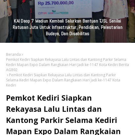
KAI Daop 7 Madiun Kembali Salurkan Bantuan TJSL Senilai
Ratusan Juta Untuk Infrastruktur, Pendidikan, Pelestarian
Budaya, Dan Disabilitas
Beranda
Pemkot Kediri Siapkan Rekayasa Lalu Lintas dan Kantong Parkir Selama
Kediri Mapan Expo Dalam Rangkaian Hari Jadi ke-1147 Kota Kediri Berita
AG892
Pemkot Kediri Siapkan Rekayasa Lalu Lintas dan Kantong Parkir
Selama Kediri Mapan Expo Dalam Rangkaian Hari Jadi ke-1147 Kota
Kediri
Pemkot Kediri Siapkan
Rekayasa Lalu Lintas dan
Kantong Parkir Selama Kediri
Mapan Expo Dalam Rangkaian