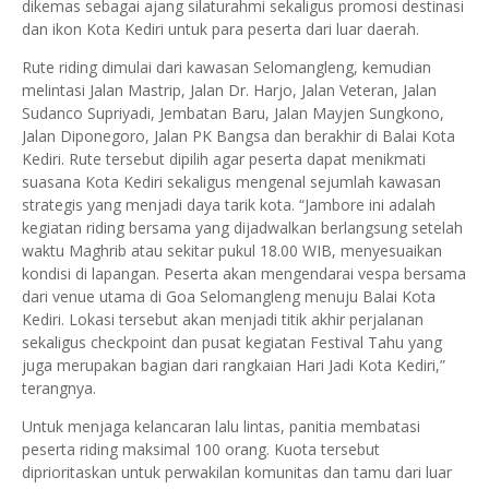
dikemas sebagai ajang silaturahmi sekaligus promosi destinasi
dan ikon Kota Kediri untuk para peserta dari luar daerah.
Rute riding dimulai dari kawasan Selomangleng, kemudian
melintasi Jalan Mastrip, Jalan Dr. Harjo, Jalan Veteran, Jalan
Sudanco Supriyadi, Jembatan Baru, Jalan Mayjen Sungkono,
Jalan Diponegoro, Jalan PK Bangsa dan berakhir di Balai Kota
Kediri. Rute tersebut dipilih agar peserta dapat menikmati
suasana Kota Kediri sekaligus mengenal sejumlah kawasan
strategis yang menjadi daya tarik kota. “Jambore ini adalah
kegiatan riding bersama yang dijadwalkan berlangsung setelah
waktu Maghrib atau sekitar pukul 18.00 WIB, menyesuaikan
kondisi di lapangan. Peserta akan mengendarai vespa bersama
dari venue utama di Goa Selomangleng menuju Balai Kota
Kediri. Lokasi tersebut akan menjadi titik akhir perjalanan
sekaligus checkpoint dan pusat kegiatan Festival Tahu yang
juga merupakan bagian dari rangkaian Hari Jadi Kota Kediri,”
terangnya.
Untuk menjaga kelancaran lalu lintas, panitia membatasi
peserta riding maksimal 100 orang. Kuota tersebut
diprioritaskan untuk perwakilan komunitas dan tamu dari luar