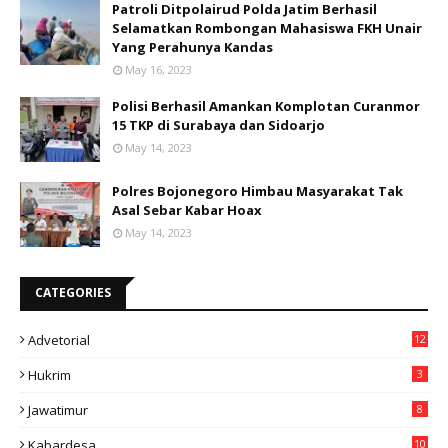
Patroli Ditpolairud Polda Jatim Berhasil
Selamatkan Rombongan Mahasiswa FKH Unair
Yang Perahunya Kandas
May 16, 2023
Polisi Berhasil Amankan Komplotan Curanmor
15 TKP di Surabaya dan Sidoarjo
May 14, 2023
Polres Bojonegoro Himbau Masyarakat Tak
Asal Sebar Kabar Hoax
May 14, 2023
CATEGORIES
Advetorial
12
Hukrim
3
Jawatimur
8
Kabardesa
10