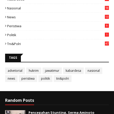
11
Nasional
18
49
News
13
3
Peristiwa
9
Politik
1
Tni&polri
47
TAGS
advetorial
hukrim
jawatimur
kabardesa
nasional
news
peristiwa
politik
tni&polri
Random Posts
Pencegahan Stunting, Serma Aminoto