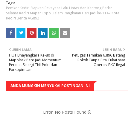
Tags:
Pemkot Kediri Siapkan Rekayasa Lalu Lintas dan Kantong Parkir
Selama Kediri Mapan Expo Dalam Rangkaian Hari Jadi ke-1147 Kota
Kediri Berita AG892
LEBIH LAMA
LEBIH BARU
HUT Bhayangkara Ke-80 di
Petugas Temukan 6.896 Batang
Mapolsek Pare Jadi Momentum
Rokok Tanpa Pita Cukai saat
Perkuat Sinergi TNI-Polri dan
Operasi BKC Ilegal
Forkopimcam
ANDA MUNGKIN MENYUKAI POSTINGAN INI
Error: No Posts Found