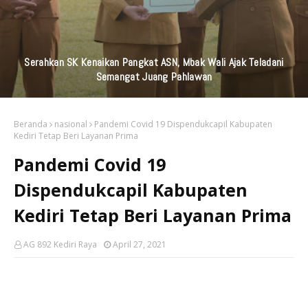
KAI Daop 7 Madiun Kembali Salurkan Bantuan TJSL Senilai
Ratusan Juta Untuk Infrastruktur, Pendidikan, Pelestarian
Budaya, Dan Disabilitas
Beranda
nasional
Pandemi Covid 19 Dispendukcapil Kabupaten
Kediri Tetap Beri Layanan Prima
Pandemi Covid 19
Dispendukcapil Kabupaten
Kediri Tetap Beri Layanan Prima
AG 892 Kediri Raya
April 27, 2021