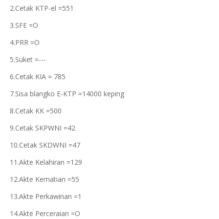
2.Cetak KTP-el =551
3.SFE =O
4.PRR =O
5.Suket =---
6.Cetak KIA = 785
7.Sisa blangko E-KTP =14000 keping
8.Cetak KK =500
9.Cetak SKPWNI =42
10.Cetak SKDWNI =47
11.Akte Kelahiran =129
12.Akte Kematian =55
13.Akte Perkawinan =1
14.Akte Perceraian =O