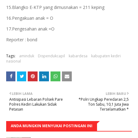
15.Blangko E-KTP yang dimusnakan = 211 keping
16.Pengakuan anak = O
17.Pengesahan anak =O
Reporter : bond
Tags:
aminduk
Dispendukcapil
kabardesa
kabupaten kediri
nasional
LEBIH LAMA
LEBIH BARU
Antisipasi Lebaran Polsek Pare
*Polri Ungkap Peredaran 2,5
Polres Kediri Lakukan Sidak
Ton Sabu, 10,1 Juta Jiwa
Petasan
Terselamatkan *
ANDA MUNGKIN MENYUKAI POSTINGAN INI