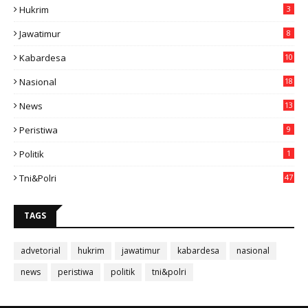
Hukrim
3
Jawatimur
8
Kabardesa
10
11
Nasional
18
49
News
13
3
Peristiwa
9
Politik
1
Tni&polri
47
TAGS
advetorial
hukrim
jawatimur
kabardesa
nasional
news
peristiwa
politik
tni&polri