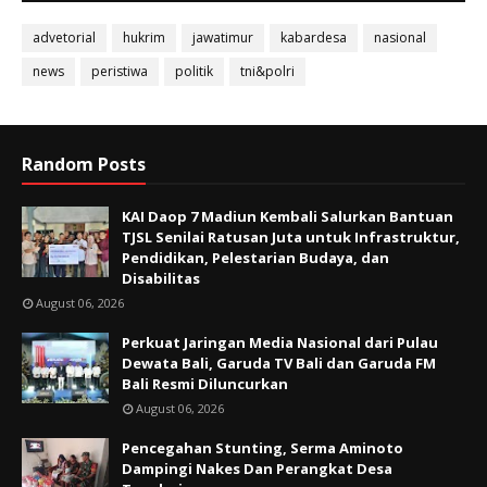
advetorial
hukrim
jawatimur
kabardesa
nasional
news
peristiwa
politik
tni&polri
Random Posts
KAI Daop 7 Madiun Kembali Salurkan Bantuan
TJSL Senilai Ratusan Juta untuk Infrastruktur,
Pendidikan, Pelestarian Budaya, dan
Disabilitas
August 06, 2026
Perkuat Jaringan Media Nasional dari Pulau
Dewata Bali, Garuda TV Bali dan Garuda FM
Bali Resmi Diluncurkan
August 06, 2026
Pencegahan Stunting, Serma Aminoto
Dampingi Nakes Dan Perangkat Desa