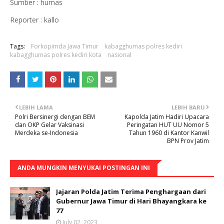
Sumber : humas
Reporter : kallo
Tags:
Forkopimda Jawa Timur
kabagghumas polres kediri
kabagghumas polres kediri kota
nasional
LEBIH LAMA
LEBIH BARU
Polri Bersinergi dengan BEM
Kapolda Jatim Hadiri Upacara
dan OKP Gelar Vaksinasi
Peringatan HUT UU Nomor 5
Merdeka se-Indonesia
Tahun 1960 di Kantor Kanwil
BPN Prov Jatim
ANDA MUNGKIN MENYUKAI POSTINGAN INI
Jajaran Polda Jatim Terima Penghargaan dari
Gubernur Jawa Timur di Hari Bhayangkara ke
77
July 02, 2023