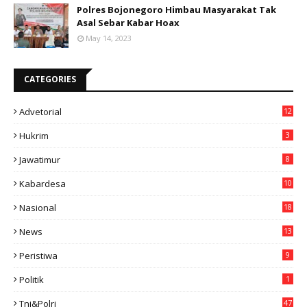
Polres Bojonegoro Himbau Masyarakat Tak
Asal Sebar Kabar Hoax
May 14, 2023
CATEGORIES
Advetorial
12
Hukrim
3
Jawatimur
8
Kabardesa
10
11
Nasional
18
49
News
13
3
Peristiwa
9
Politik
1
Tni&polri
47