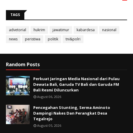
TAGS
advetorial
hukrim
jawatimur
kabardesa
nasional
news
peristiwa
politik
tni&polri
Random Posts
Perkuat Jaringan Media Nasional dari Pulau
Dewata Bali, Garuda TV Bali dan Garuda FM
Bali Resmi Diluncurkan
August 06, 2026
Pencegahan Stunting, Serma Aminoto
Dampingi Nakes Dan Perangkat Desa
Tegalrejo
August 05, 2026