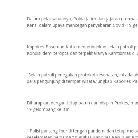
Dalam pelaksanaanya, Polda Jatim dan jajaran ( term
Keris dalam upaya mencegah penyebaran Covid -19 ge
Kapolres Pasuruan Kota menambahkan selain patroli p
Kondisi demi tercipta dan terpeliharanya Kamtibmas di
“Selain patroli penegakan protokol kesehatan, ini adalah
para pengunjung di tempat wisata,”ungkap Kapolres Pa
Diharapkan dengan tetap patuh dan disiplin Prokes, m
19 gelombang ke 3 ini.
“ Polisi pantang libur di tengah pandemi dan tetap m
keselamatan bersama,” pungkas Kapolres Pasuruan Kot