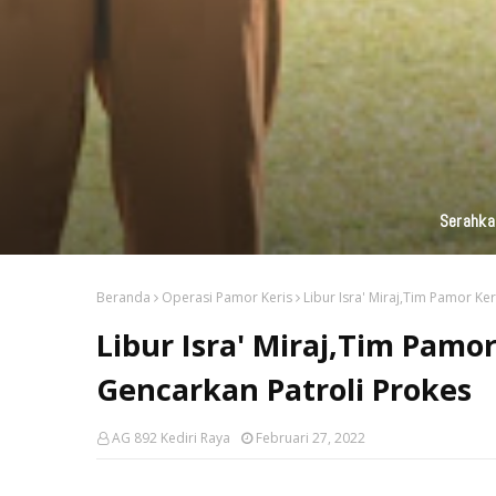
KAI Daop 7 Madiun Kembali Salurka
Beranda
Operasi Pamor Keris
Libur Isra' Miraj,Tim Pamor Ke
Libur Isra' Miraj,Tim Pamo
Gencarkan Patroli Prokes
AG 892 Kediri Raya
Februari 27, 2022