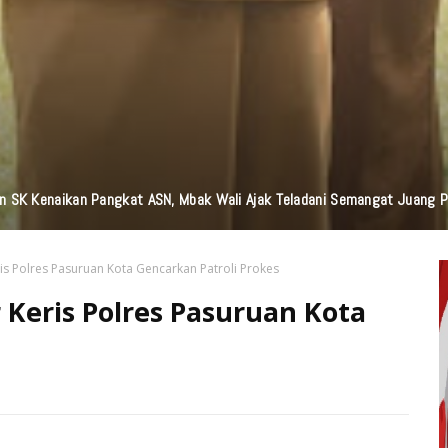
n Bantuan TJSL Senilai Ratusan Juta Untuk Infrastruktur, Pendidikan, P
ris Polres Pasuruan Kota Gencarkan Patroli Prokes
r Keris Polres Pasuruan Kota