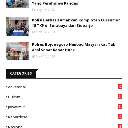
Yang Perahunya Kandas
May 16, 2023
Polisi Berhasil Amankan Komplotan Curanmor
15 TKP di Surabaya dan Sidoarjo
May 14, 2023
Polres Bojonegoro Himbau Masyarakat Tak
Asal Sebar Kabar Hoax
May 14, 2023
CATEGORIES
Advetorial
12
Hukrim
3
Jawatimur
8
Kabardesa
10
11
Nasional
18