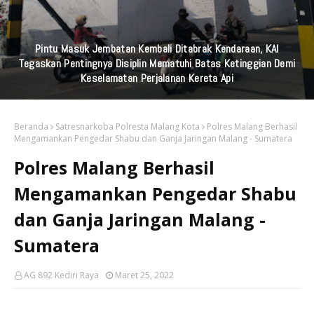
Perkuat Jaringan Media Nasional Dari Pulau Dewata Bali, Garuda
TV Bali Dan Garuda FM Bali Resmi Diluncurkan
Beranda
Satresnarkoba Polresta Malang Kota
Polres Malang Berhasil
Mengamankan Pengedar Shabu dan Ganja Jaringan Malang - Sumatera
Polres Malang Berhasil
Mengamankan Pengedar Shabu
dan Ganja Jaringan Malang -
Sumatera
AG 892 Kediri Raya
Maret 25, 2022