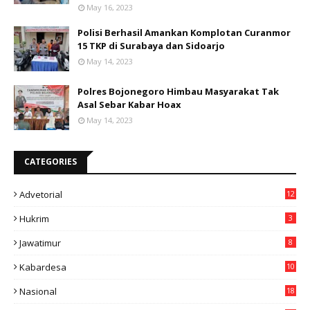
May 16, 2023
Polisi Berhasil Amankan Komplotan Curanmor
15 TKP di Surabaya dan Sidoarjo
May 14, 2023
Polres Bojonegoro Himbau Masyarakat Tak
Asal Sebar Kabar Hoax
May 14, 2023
CATEGORIES
Advetorial
12
Hukrim
3
Jawatimur
8
Kabardesa
10
11
Nasional
18
49