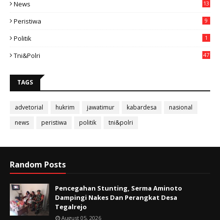
News
13
3
Peristiwa
9
Politik
1
Tni&polri
47
TAGS
advetorial
hukrim
jawatimur
kabardesa
nasional
news
peristiwa
politik
tni&polri
Random Posts
Pencegahan Stunting, Serma Aminoto
Dampingi Nakes Dan Perangkat Desa
Tegalrejo
August 05, 2026