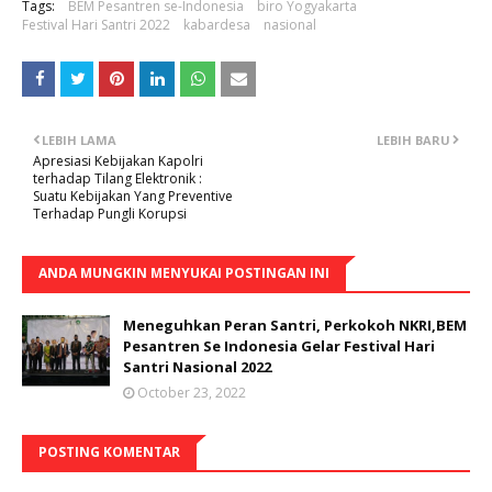
Tags:
BEM Pesantren se-Indonesia
biro Yogyakarta
Festival Hari Santri 2022
kabardesa
nasional
LEBIH LAMA
LEBIH BARU
Apresiasi Kebijakan Kapolri
terhadap Tilang Elektronik :
Suatu Kebijakan Yang Preventive
Terhadap Pungli Korupsi
ANDA MUNGKIN MENYUKAI POSTINGAN INI
Meneguhkan Peran Santri, Perkokoh NKRI,BEM
Pesantren Se Indonesia Gelar Festival Hari
Santri Nasional 2022
October 23, 2022
POSTING KOMENTAR