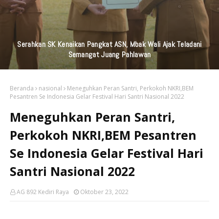
KAI Daop 7 Madiun Kembali Salurkan Bantuan TJSL Senilai
Ratusan Juta Untuk Infrastruktur, Pendidikan, Pelestarian
Budaya, Dan Disabilitas
Beranda
nasional
Meneguhkan Peran Santri, Perkokoh NKRI,BEM
Pesantren Se Indonesia Gelar Festival Hari Santri Nasional 2022
Meneguhkan Peran Santri,
Perkokoh NKRI,BEM Pesantren
Se Indonesia Gelar Festival Hari
Santri Nasional 2022
AG 892 Kediri Raya
Oktober 23, 2022