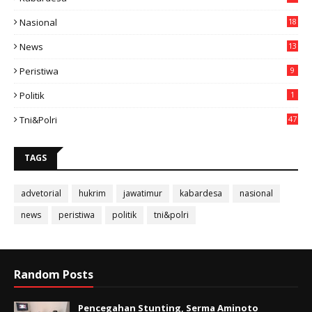
11
Nasional
18
49
News
13
3
Peristiwa
9
Politik
1
Tni&polri
47
TAGS
advetorial
hukrim
jawatimur
kabardesa
nasional
news
peristiwa
politik
tni&polri
Random Posts
Pencegahan Stunting, Serma Aminoto