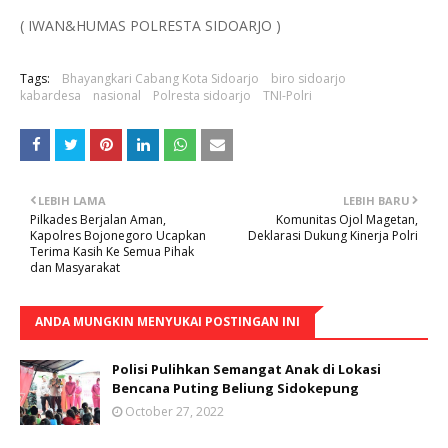
( IWAN&HUMAS POLRESTA SIDOARJO )
Tags:
Bhayangkari Cabang Kota Sidoarjo
biro sidoarjo
kabardesa
nasional
Polresta sidoarjo
TNI-Polri
LEBIH LAMA
LEBIH BARU
Pilkades Berjalan Aman,
Komunitas Ojol Magetan,
Kapolres Bojonegoro Ucapkan
Deklarasi Dukung Kinerja Polri
Terima Kasih Ke Semua Pihak
dan Masyarakat
ANDA MUNGKIN MENYUKAI POSTINGAN INI
Polisi Pulihkan Semangat Anak di Lokasi
Bencana Puting Beliung Sidokepung
October 27, 2022