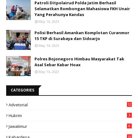
Patroli Ditpolairud Polda Jatim Berhasil
Selamatkan Rombongan Mahasiswa FKH Unair
Yang Perahunya Kandas
May 16, 2023
Polisi Berhasil Amankan Komplotan Curanmor
15 TKP di Surabaya dan Sidoarjo
May 14, 2023
Polres Bojonegoro Himbau Masyarakat Tak
Asal Sebar Kabar Hoax
May 14, 2023
CATEGORIES
Advetorial
12
Hukrim
3
Jawatimur
8
Kabardesa
10