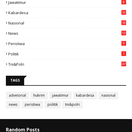
Jawatimur
8
Kabardesa
10
11
Nasional
18
49
News
13
3
Peristiwa
9
Politik
1
Tni&polri
47
TAGS
advetorial
hukrim
jawatimur
kabardesa
nasional
news
peristiwa
politik
tni&polri
Random Posts