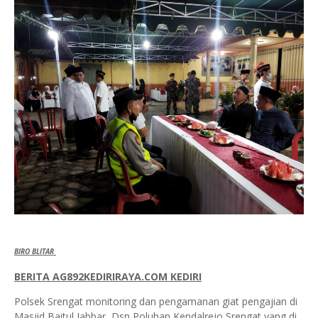
BIRO BLITAR
BERITA AG892KEDIRIRAYA.COM KEDIRI
Polsek Srengat monitoring dan pengamanan giat pengajian di
Masjid Baitul Jabbar Dsn Poluhan Kendalrejo Srengat yang di