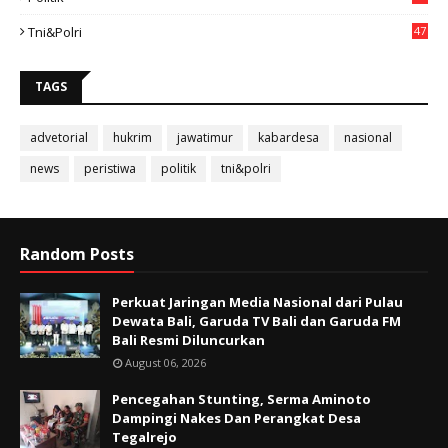
Tni&polri
47
TAGS
advetorial
hukrim
jawatimur
kabardesa
nasional
news
peristiwa
politik
tni&polri
Random Posts
Perkuat Jaringan Media Nasional dari Pulau
Dewata Bali, Garuda TV Bali dan Garuda FM
Bali Resmi Diluncurkan
August 06, 2026
Pencegahan Stunting, Serma Aminoto
Dampingi Nakes Dan Perangkat Desa
Tegalrejo