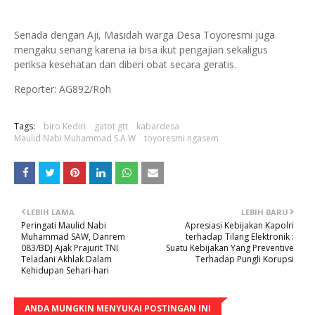
Senada dengan Aji, Masidah warga Desa Toyoresmi juga
mengaku senang karena ia bisa ikut pengajian sekaligus
periksa kesehatan dan diberi obat secara geratis.
Reporter: AG892/Roh
Tags:
biro Kediri
gatot gtt
kabardesa
Maulid Nabi Muhammad S.A.W
toyoresmi ngasem
LEBIH LAMA
LEBIH BARU
Peringati Maulid Nabi
Apresiasi Kebijakan Kapolri
Muhammad SAW, Danrem
terhadap Tilang Elektronik :
083/BDJ Ajak Prajurit TNI
Suatu Kebijakan Yang Preventive
Teladani Akhlak Dalam
Terhadap Pungli Korupsi
Kehidupan Sehari-hari
ANDA MUNGKIN MENYUKAI POSTINGAN INI