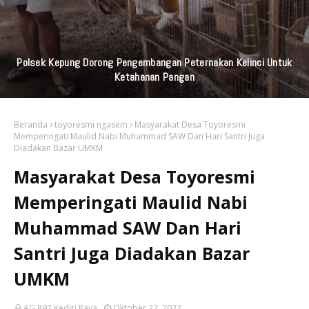
Praktisi Hukum Soroti Investasi Bodong Yang Libatkan
Bayangkari
Beranda
toyoresmi ngasem
Masyarakat Desa Toyoresmi
Memperingati Maulid Nabi Muhammad SAW Dan Hari Santri Juga
Diadakan Bazar UMKM
Masyarakat Desa Toyoresmi
Memperingati Maulid Nabi
Muhammad SAW Dan Hari
Santri Juga Diadakan Bazar
UMKM
AG 892 Kediri Raya
Oktober 22, 2022