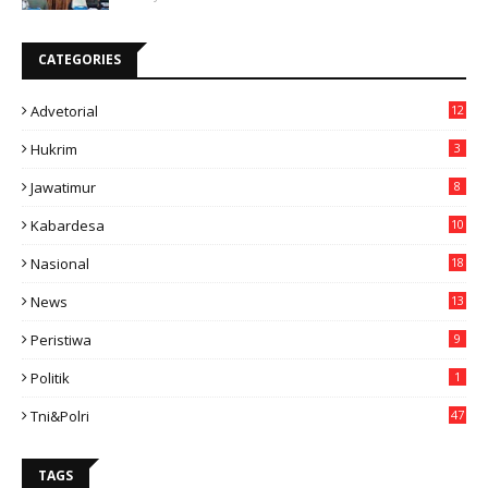
CATEGORIES
Advetorial
12
Hukrim
3
Jawatimur
8
Kabardesa
10
11
Nasional
18
49
News
13
3
Peristiwa
9
Politik
1
Tni&polri
47
TAGS