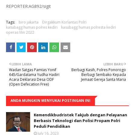
REPORTER:AG892/sigit
Tags:
biro jakarta
Dirgakkum Korlantas Polri
kasubagg humas polres kediri
kasubagg humas polresta kediri
operas lilin 2022
LEBIH LAMA
LEBIH BARU
Wadan Satgas Pamtas Yonif
Berbagi Kasih, Polres Ponorogo
645/Gardatama Yudha Hadiri
Berbagi Sembako Kepada
Acara Deklarasi Desa ODF
Jemaat Gereja Santa Maria
(Open Defecation Free)
ANDA MUNGKIN MENYUKAI POSTINGAN INI
Kemendikbudristek Takjub dengan Pelayanan
Berbasis Teknologi dan Polisi Propam Polri
Peduli Pendidikan
July 16, 2023