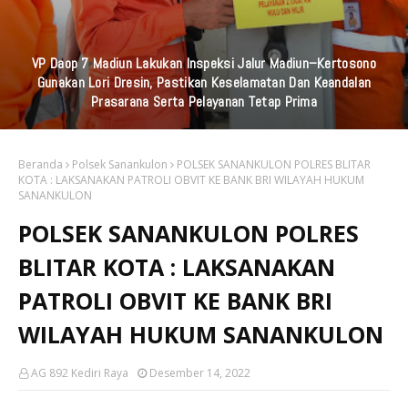
Komunitas UKM Ganesha Gelar Baksos Bersama, Bapenda Kab
Kediri, Universitas Strada Indonesia Dan STIKES Karya Husada.di
Rumah Lansia Pare
Beranda
Polsek Sanankulon
POLSEK SANANKULON POLRES BLITAR
KOTA : LAKSANAKAN PATROLI OBVIT KE BANK BRI WILAYAH HUKUM
SANANKULON
POLSEK SANANKULON POLRES
BLITAR KOTA : LAKSANAKAN
PATROLI OBVIT KE BANK BRI
WILAYAH HUKUM SANANKULON
AG 892 Kediri Raya
Desember 14, 2022