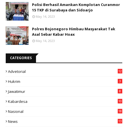
Polisi Berhasil Amankan Komplotan Curanmor
15 TKP di Surabaya dan Sidoarjo
May 14, 2023
Polres Bojonegoro Himbau Masyarakat Tak
Asal Sebar Kabar Hoax
May 14, 2023
CATEGORIES
Advetorial
12
Hukrim
3
Jawatimur
8
Kabardesa
10
11
Nasional
18
49
News
13
3