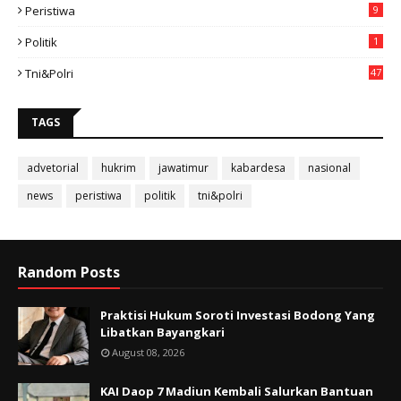
Peristiwa
9
Politik
1
Tni&polri
47
TAGS
advetorial
hukrim
jawatimur
kabardesa
nasional
news
peristiwa
politik
tni&polri
Random Posts
Praktisi Hukum Soroti Investasi Bodong Yang
Libatkan Bayangkari
August 08, 2026
KAI Daop 7 Madiun Kembali Salurkan Bantuan