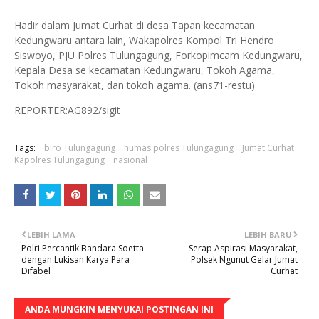
Hadir dalam Jumat Curhat di desa Tapan kecamatan
Kedungwaru antara lain, Wakapolres Kompol Tri Hendro
Siswoyo, PJU Polres Tulungagung, Forkopimcam Kedungwaru,
Kepala Desa se kecamatan Kedungwaru, Tokoh Agama,
Tokoh masyarakat, dan tokoh agama. (ans71-restu)
REPORTER:AG892/sigit
Tags:
biro Tulungagung
humas polres Tulungagung
Jumat Curhat
Kapolres Tulungagung
nasional
LEBIH LAMA
LEBIH BARU
Polri Percantik Bandara Soetta
Serap Aspirasi Masyarakat,
dengan Lukisan Karya Para
Polsek Ngunut Gelar Jumat
Difabel
Curhat
ANDA MUNGKIN MENYUKAI POSTINGAN INI