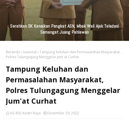
KAI Daop 7 Madiun Kembali Salurkan Bantuan TJSL Senilai
Ratusan Juta Untuk Infrastruktur, Pendidikan, Pelestarian
Budaya, Dan Disabilitas
Beranda
nasional
Tampung Keluhan dan Permasalahan Masyarakat,
Polres Tulungagung Menggelar Jum'at Curhat
Tampung Keluhan dan
Permasalahan Masyarakat,
Polres Tulungagung Menggelar
Jum'at Curhat
AG 892 Kediri Raya
Desember 29, 2022