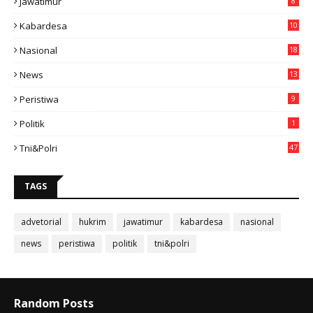
Jawatimur
8
Kabardesa
10
11
Nasional
18
49
News
13
3
Peristiwa
9
Politik
1
Tni&polri
47
TAGS
advetorial
hukrim
jawatimur
kabardesa
nasional
news
peristiwa
politik
tni&polri
Random Posts