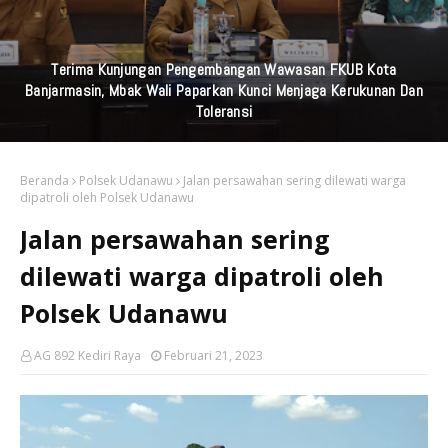
Terima Kunjungan Pengembangan Wawasan FKUB Kota
Banjarmasin, Mbak Wali Paparkan Kunci Menjaga Kerukunan Dan
Toleransi
Beranda
Polsek Udanawu
Jalan persawahan sering dilewati warga
dipatroli oleh Polsek Udanawu
Jalan persawahan sering
dilewati warga dipatroli oleh
Polsek Udanawu
AG 892 Kediri Raya
Februari 21, 2023