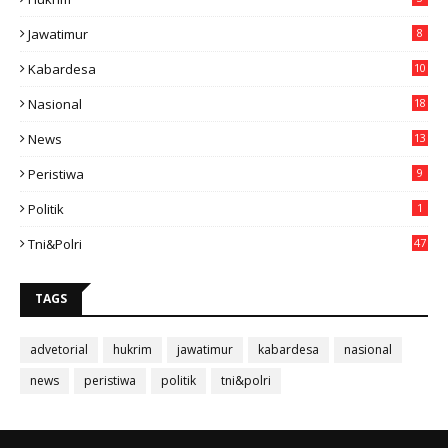
Jawatimur
8
Kabardesa
10
11
Nasional
18
49
News
13
3
Peristiwa
9
Politik
1
Tni&polri
47
TAGS
advetorial
hukrim
jawatimur
kabardesa
nasional
news
peristiwa
politik
tni&polri