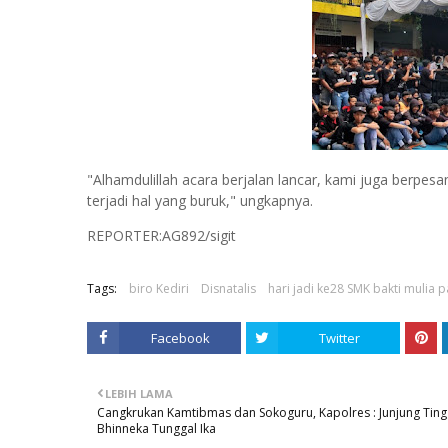
"Alhamdulillah acara berjalan lancar, kami juga berpesa
terjadi hal yang buruk," ungkapnya.
REPORTER:AG892/sigit
Tags:
biro Kediri
Disnatalis
hari jadi ke28 SMK bakti mulia 
Facebook
Twitter
LEBIH LAMA
Cangkrukan Kamtibmas dan Sokoguru, Kapolres : Junjung Ting
Bhinneka Tunggal Ika