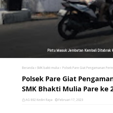
Perkuat Jaringan M
Beranda
SMK bakti mulia
Polsek Pare Giat Pengamanan Pering
Polsek Pare Giat Pengaman
SMK Bhakti Mulia Pare ke 
AG 892 Kediri Raya
Februari 17, 2023