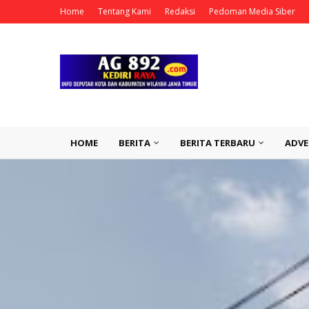
Home
Tentang Kami
Redaksi
Pedoman Media Siber
HOME
BERITA
BERITA TERBARU
ADVE