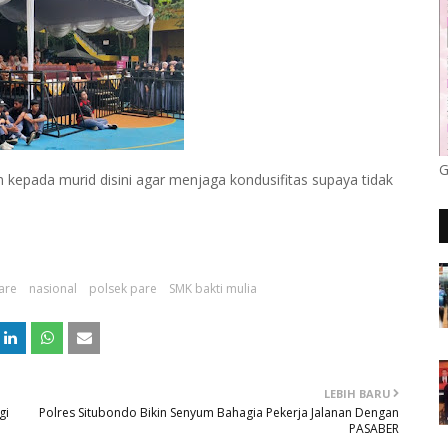
G
n kepada murid disini agar menjaga kondusifitas supaya tidak
pare
nasional
polsek pare
SMK bakti mulia
LEBIH BARU
gi
Polres Situbondo Bikin Senyum Bahagia Pekerja Jalanan Dengan
PASABER