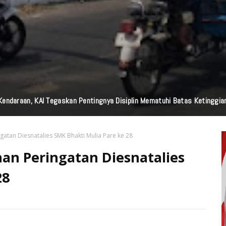
edia Nasional Dari Pulau Dewata Bali, Garuda TV Bali Dan Garuda FM Bal
atan Diesnatalies SMK Bhakti Mulia Pare ke 28
an Peringatan Diesnatalies
28