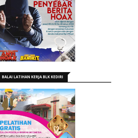
BALAI LATIHAN KERJA BLK KEDIRI