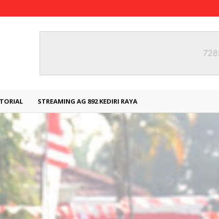
TORIAL
STREAMING AG 892 KEDIRI RAYA