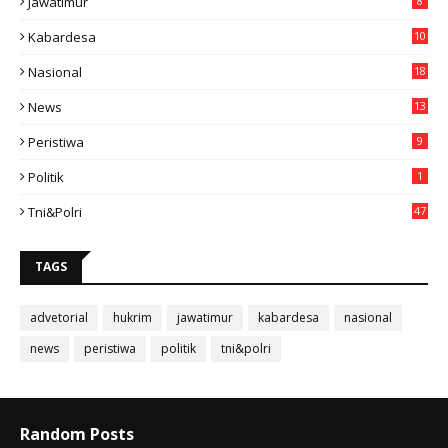
Jawatimur
8
Kabardesa
10
11
Nasional
18
49
News
13
3
Peristiwa
9
Politik
1
Tni&polri
47
TAGS
advetorial
hukrim
jawatimur
kabardesa
nasional
news
peristiwa
politik
tni&polri
Random Posts