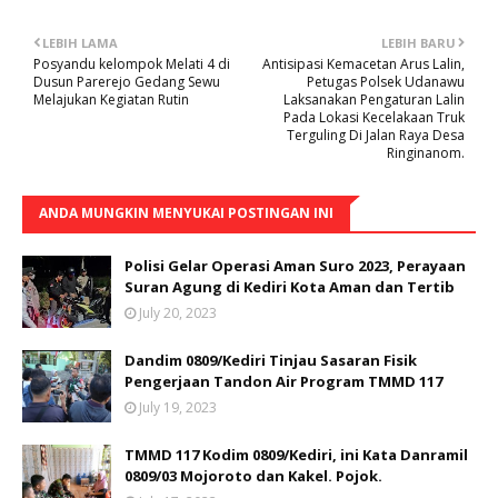
LEBIH LAMA
LEBIH BARU
Posyandu kelompok Melati 4 di
Antisipasi Kemacetan Arus Lalin,
Dusun Parerejo Gedang Sewu
Petugas Polsek Udanawu
Melajukan Kegiatan Rutin
Laksanakan Pengaturan Lalin
Pada Lokasi Kecelakaan Truk
Terguling Di Jalan Raya Desa
Ringinanom.
ANDA MUNGKIN MENYUKAI POSTINGAN INI
Polisi Gelar Operasi Aman Suro 2023, Perayaan
Suran Agung di Kediri Kota Aman dan Tertib
July 20, 2023
Dandim 0809/Kediri Tinjau Sasaran Fisik
Pengerjaan Tandon Air Program TMMD 117
July 19, 2023
TMMD 117 Kodim 0809/Kediri, ini Kata Danramil
0809/03 Mojoroto dan Kakel. Pojok.