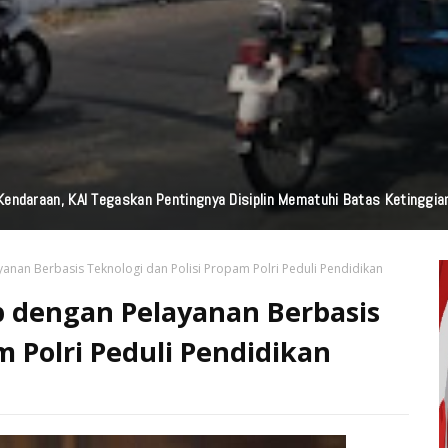
edia Nasional Dari Pulau Dewata Bali, Garuda TV Bali Dan Garuda FM Bal
anan Berbasis Teknologi dan Polisi Propam Polri Peduli Pendidikan
 dengan Pelayanan Berbasis
m Polri Peduli Pendidikan