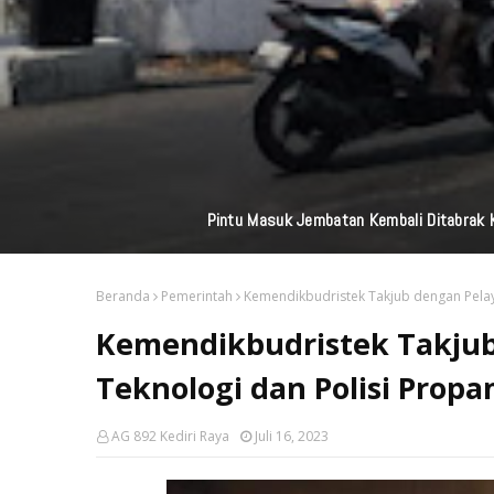
Perkuat Jaringan M
Beranda
Pemerintah
Kemendikbudristek Takjub dengan Pelay
Kemendikbudristek Takjub
Teknologi dan Polisi Propa
AG 892 Kediri Raya
Juli 16, 2023