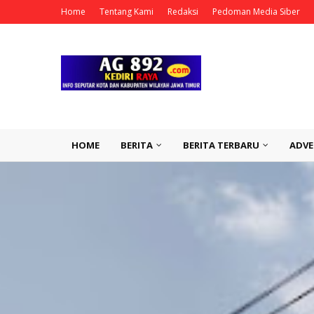
Home
Tentang Kami
Redaksi
Pedoman Media Siber
HOME
BERITA
BERITA TERBARU
ADVE