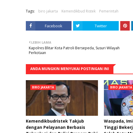
Tags:
biro jakarta
Kemendikbud Ristek
Pemerintah
Facebook
Twitter
LEBIH LAMA
Kapolres Blitar Kota Patroli Bersepeda, Susuri Wilayah
Perkotaan
ANDA MUNGKIN MENYUKAI POSTINGAN INI
BIRO JAKARTA
BIRO JAKARTA
Kemendikbudristek Takjub
Waspada, Imi
dengan Pelayanan Berbasis
Tinggi Bekerj