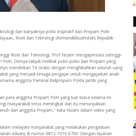
ologi dan banyaknya polisi inspiratif dari Propam Polri
ayaan, Riset dan Teknologi (Kemendikbudristek) Republik
inggi Riset dan Teknologi, Prof Nizam mengapresiasi setinggi-
olri. Dirinya takjub melihat polisi-polisi dari Propam yang
asetyo mendirikan TK Gratis dengan menghibahkan seluruh uang
engabdi yang menjadi tenaga pengajar untuk mengajarkan anak-
Sumarna anggota Paminal Bidpropam Polda Jambi yang
ian para anggota Propam Polri yang luar biasa selama ini.
ngi masyarakat terus meningkat dan itu menunjukkan
 penuh dari anggota Propam," kata Nizam dalam video yang
lri dalam melayani masyarakat yang melakukan pengaduan
ayanan aduan) di nomor 0812-1010-6700. Dengan layanan