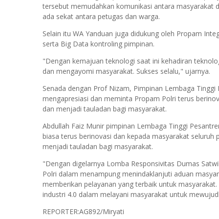
tersebut memudahkan komunikasi antara masyarakat dan
ada sekat antara petugas dan warga.
Selain itu WA Yanduan juga didukung oleh Propam Integ
serta Big Data kontroling pimpinan.
"Dengan kemajuan teknologi saat ini kehadiran teknol
dan mengayomi masyarakat. Sukses selalu," ujarnya.
Senada dengan Prof Nizam, Pimpinan Lembaga Tinggi Pe
mengapresiasi dan meminta Propam Polri terus berinovas
dan menjadi tauladan bagi masyarakat.
Abdullah Faiz Munir pimpinan Lembaga Tinggi Pesantren 
biasa terus berinovasi dan kepada masyarakat seluruh p
menjadi tauladan bagi masyarakat.
"Dengan digelarnya Lomba Responsivitas Dumas Satwil
Polri dalam menampung menindaklanjuti aduan masyarak
memberikan pelayanan yang terbaik untuk masyarakat. Ins
industri 4.0 dalam melayani masyarakat untuk mewujudka
REPORTER:AG892/Miryati