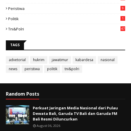
3
Peristiwa
9
Politik
1
Tni&polri
47
TAGS
advetorial
hukrim
jawatimur
kabardesa
nasional
news
peristiwa
politik
tni&polri
Random Posts
Perkuat Jaringan Media Nasional dari Pulau
Dewata Bali, Garuda TV Bali dan Garuda FM
Bali Resmi Diluncurkan
August 06, 2026