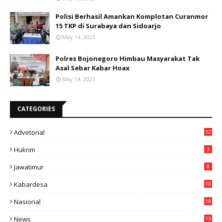
Polisi Berhasil Amankan Komplotan Curanmor
15 TKP di Surabaya dan Sidoarjo
May 14, 2023
Polres Bojonegoro Himbau Masyarakat Tak
Asal Sebar Kabar Hoax
May 14, 2023
CATEGORIES
Advetorial
12
Hukrim
3
Jawatimur
8
Kabardesa
10
11
Nasional
18
49
News
13