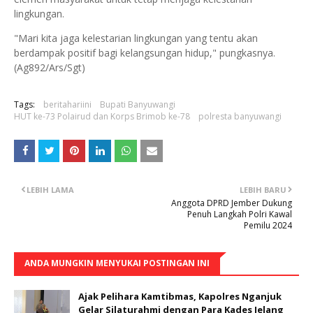
lingkungan.
"Mari kita jaga kelestarian lingkungan yang tentu akan
berdampak positif bagi kelangsungan hidup," pungkasnya.
(Ag892/Ars/Sgt)
Tags:
beritahariini
Bupati Banyuwangi
HUT ke-73 Polairud dan Korps Brimob ke-78
polresta banyuwangi
LEBIH LAMA
LEBIH BARU
Anggota DPRD Jember Dukung
Penuh Langkah Polri Kawal
Pemilu 2024
ANDA MUNGKIN MENYUKAI POSTINGAN INI
Ajak Pelihara Kamtibmas, Kapolres Nganjuk
Gelar Silaturahmi dengan Para Kades Jelang