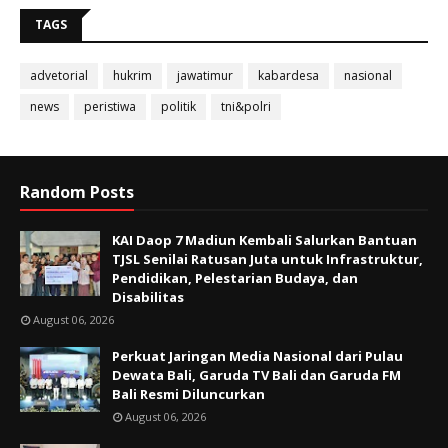
TAGS
advetorial
hukrim
jawatimur
kabardesa
nasional
news
peristiwa
politik
tni&polri
Random Posts
KAI Daop 7 Madiun Kembali Salurkan Bantuan
TJSL Senilai Ratusan Juta untuk Infrastruktur,
Pendidikan, Pelestarian Budaya, dan
Disabilitas
August 06, 2026
Perkuat Jaringan Media Nasional dari Pulau
Dewata Bali, Garuda TV Bali dan Garuda FM
Bali Resmi Diluncurkan
August 06, 2026