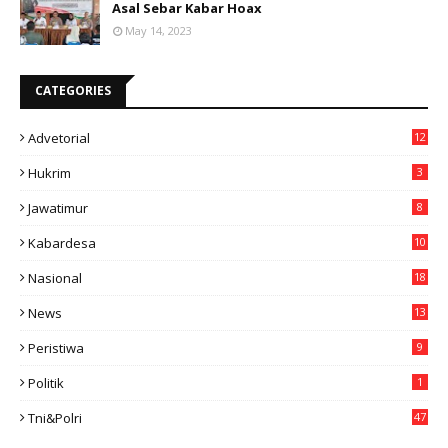
Asal Sebar Kabar Hoax
May 14, 2023
CATEGORIES
Advetorial
12
Hukrim
3
Jawatimur
8
Kabardesa
10
11
Nasional
18
49
News
13
3
Peristiwa
9
Politik
1
Tni&polri
47