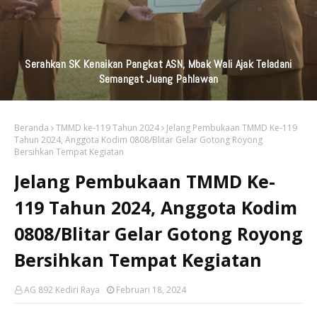
KAI Daop 7 Madiun Kembali Salurkan Bantuan TJSL Senilai
Ratusan Juta Untuk Infrastruktur, Pendidikan, Pelestarian
Budaya, Dan Disabilitas
Beranda
TMMD ke-119 Tahun 2024
Jelang Pembukaan TMMD Ke-119
Tahun 2024, Anggota Kodim 0808/Blitar Gelar Gotong Royong
Bersihkan Tempat Kegiatan
Jelang Pembukaan TMMD Ke-
119 Tahun 2024, Anggota Kodim
0808/Blitar Gelar Gotong Royong
Bersihkan Tempat Kegiatan
AG 892 Kediri Raya
Februari 18, 2024