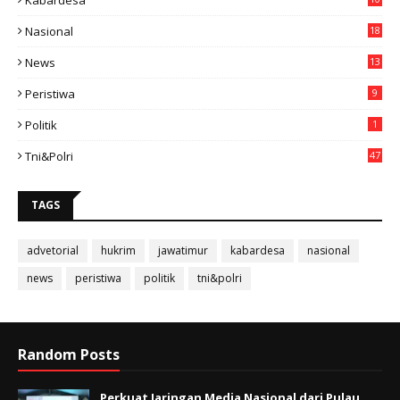
Kabardesa
11
Nasional
18
49
News
13
3
Peristiwa
9
Politik
1
Tni&polri
47
TAGS
advetorial
hukrim
jawatimur
kabardesa
nasional
news
peristiwa
politik
tni&polri
Random Posts
Perkuat Jaringan Media Nasional dari Pulau