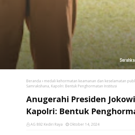
KAI Daop 7 Madiun Kembali Salurka
Beranda
medali kehormatan keamanan dan keselamatan publi
Samrakshana, Kapolri: Bentuk Penghormatan Institusi
Anugerahi Presiden Jokowi
Kapolri: Bentuk Penghorma
AG 892 Kediri Raya
Oktober 14, 2024