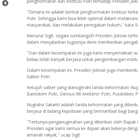
penghormatan dari Institusi Polri terhadap Presiden Jok
"Dimana ini adalah bentuk penghormatan Institusi terkai
Polri. Sehingga kami bisa lebih optimal dalam melaks
masyarakat, dan melakukan penegakan hukum," kata Sig
Menurut Sigit, segala sumbangsih Presiden Jokowi ter
dalam menjalankan tugasnya demi memberikan pengabd
"Dan dalam kesempatan ini juga kami menyematkan w
beliau telah banyak berjasa untuk pengembangan institus
Dalam kesempatan ini, Presiden Jokowi juga memberik
Satker Polri.
Ketujuh satker yang dianugerahi tanda kehormatan Nugrah
Bareskrim Polri, Densus 88 Antiteror Polri, Pusdokkes P
Nugraha Sakanti adalah tanda kehormatan yang diberika
berjasa di bidang kepolisian yang bermanfaat bagi ban
"Tentunya penganugerahan yang diberikan oleh Bapak P
Presiden agar kami semua ke depan akan bekerja denga
amanah rakyat," ucap Sigit.