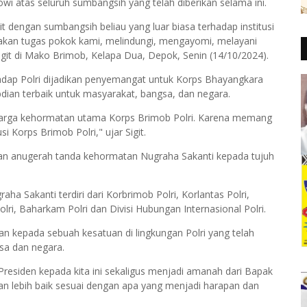
owi atas seluruh sumbangsih yang telah diberikan selama ini.
t dengan sumbangsih beliau yang luar biasa terhadap institusi
anakan tugas pokok kami, melindungi, mengayomi, melayani
it di Mako Brimob, Kelapa Dua, Depok, Senin (14/10/2024).
hadap Polri dijadikan penyemangat untuk Korps Bhayangkara
ian terbaik untuk masyarakat, bangsa, dan negara.
arga kehormatan utama Korps Brimob Polri. Karena memang
i Korps Brimob Polri," ujar Sigit.
an anugerah tanda kehormatan Nugraha Sakanti kepada tujuh
a Sakanti terdiri dari Korbrimob Polri, Korlantas Polri,
olri, Baharkam Polri dan Divisi Hubungan Internasional Polri.
n kepada sebuah kesatuan di lingkungan Polri yang telah
gsa dan negara.
residen kepada kita ini sekaligus menjadi amanah dari Bapak
n lebih baik sesuai dengan apa yang menjadi harapan dan