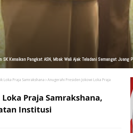
n Bantuan TJSL Senilai Ratusan Juta Untuk Infrastruktur, Pendidikan, P
k Loka Praja Samrakshana
Anugerahi Presiden Jokowi Loka Praja
 Loka Praja Samrakshana,
tan Institusi