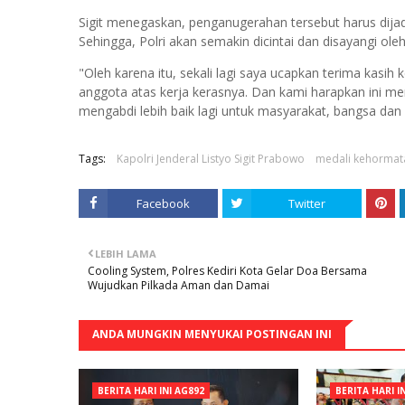
Sigit menegaskan, penganugerahan tersebut harus dijad
Sehingga, Polri akan semakin dicintai dan disayangi ol
"Oleh karena itu, sekali lagi saya ucapkan terima kasih 
anggota atas kerja kerasnya. Dan kami harapkan ini men
mengabdi lebih baik lagi untuk masyarakat, bangsa dan
Tags:
Kapolri Jenderal Listyo Sigit Prabowo
medali kehormat
Facebook
Twitter
LEBIH LAMA
Cooling System, Polres Kediri Kota Gelar Doa Bersama
Wujudkan Pilkada Aman dan Damai
ANDA MUNGKIN MENYUKAI POSTINGAN INI
BERITA HARI INI AG892
BERITA HARI I