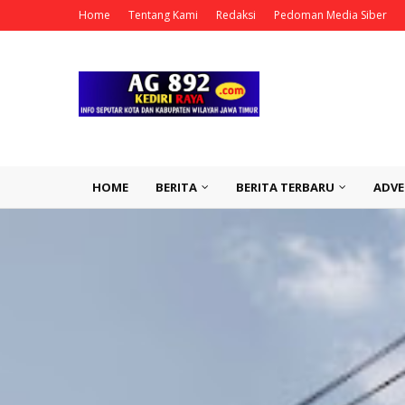
Home
Tentang Kami
Redaksi
Pedoman Media Siber
HOME
BERITA
BERITA TERBARU
ADVE