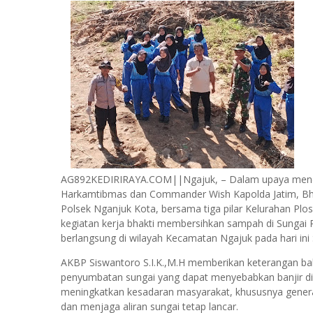
AG892KEDIRIRAYA.COM||Ngajuk, – Dalam upaya menduk
Harkamtibmas dan Commander Wish Kapolda Jatim, Bha
Polsek Nganjuk Kota, bersama tiga pilar Kelurahan Pl
kegiatan kerja bhakti membersihkan sampah di Sungai P
berlangsung di wilayah Kecamatan Ngajuk pada hari ini
AKBP Siswantoro S.I.K.,M.H memberikan keterangan bah
penyumbatan sungai yang dapat menyebabkan banjir di w
meningkatkan kesadaran masyarakat, khususnya genera
dan menjaga aliran sungai tetap lancar.