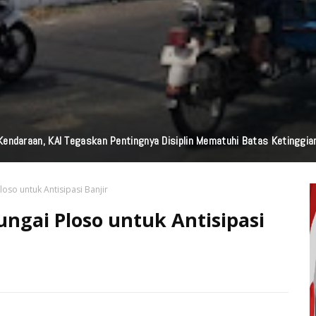
edia Nasional Dari Pulau Dewata Bali, Garuda TV Bali Dan Garuda FM Bal
loso untuk Antisipasi Banjir
Sungai Ploso untuk Antisipasi