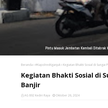
Perkuat Jaringan M
Beranda
#KapolresNganjuk
Kegiatan Bhakti Sosial di Sungai P
Kegiatan Bhakti Sosial di 
Banjir
AG 892 Kediri Raya
Oktober 26, 2024