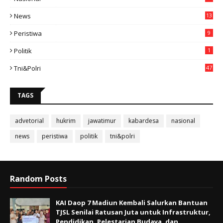
49
News
13
3
Peristiwa
9
Politik
1
Tni&polri
47
TAGS
advetorial
hukrim
jawatimur
kabardesa
nasional
news
peristiwa
politik
tni&polri
Random Posts
KAI Daop 7 Madiun Kembali Salurkan Bantuan
TJSL Senilai Ratusan Juta untuk Infrastruktur,
Pendidikan, Pelestarian Budaya, dan