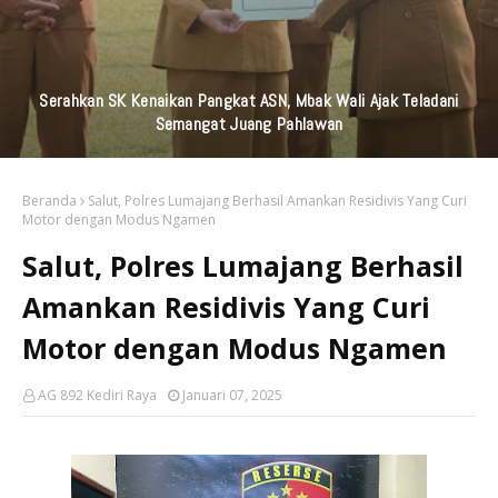
KAI Daop 7 Madiun Kembali Salurkan Bantuan TJSL Senilai
Ratusan Juta Untuk Infrastruktur, Pendidikan, Pelestarian
Budaya, Dan Disabilitas
Beranda
Salut, Polres Lumajang Berhasil Amankan Residivis Yang Curi
Motor dengan Modus Ngamen
Salut, Polres Lumajang Berhasil
Amankan Residivis Yang Curi
Motor dengan Modus Ngamen
AG 892 Kediri Raya
Januari 07, 2025