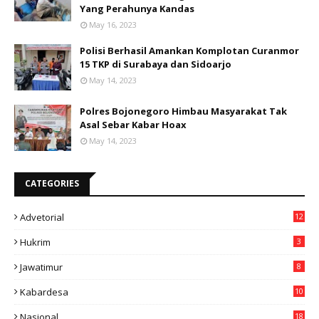
Yang Perahunya Kandas
May 16, 2023
Polisi Berhasil Amankan Komplotan Curanmor
15 TKP di Surabaya dan Sidoarjo
May 14, 2023
Polres Bojonegoro Himbau Masyarakat Tak
Asal Sebar Kabar Hoax
May 14, 2023
CATEGORIES
Advetorial
12
Hukrim
3
Jawatimur
8
Kabardesa
10
11
Nasional
18