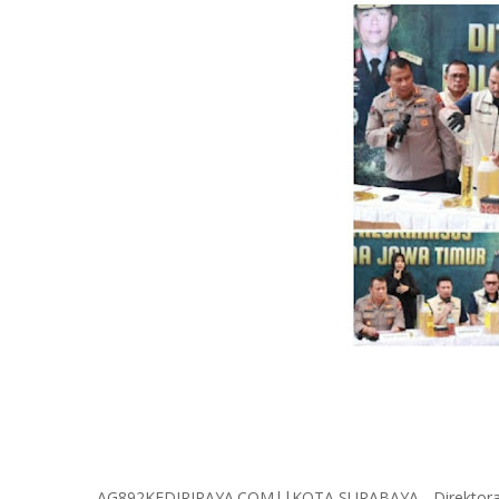
AG892KEDIRIRAYA.COM||KOTA SURABAYA - Direktorat R