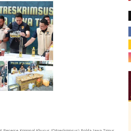
eserse Kriminal Khusus (Ditreskrimsus) Polda Jawa Timur