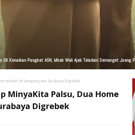
n Bantuan TJSL Senilai Ratusan Juta Untuk Infrastruktur, Pendidikan, P
ome Industri di Sampang dan Surabaya Digrebek
ap MinyaKita Palsu, Dua Home
urabaya Digrebek