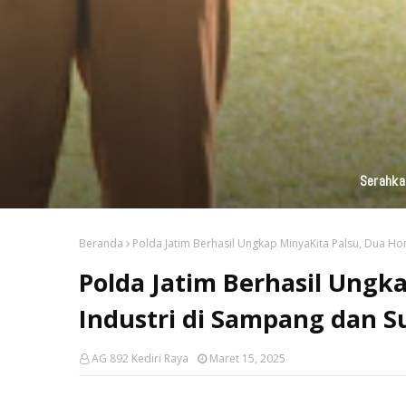
KAI Daop 7 Madiun Kembali Salurka
Beranda
Polda Jatim Berhasil Ungkap MinyaKita Palsu, Dua H
Polda Jatim Berhasil Ungk
Industri di Sampang dan S
AG 892 Kediri Raya
Maret 15, 2025