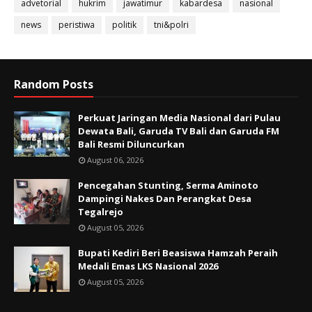
advetorial
hukrim
jawatimur
kabardesa
nasional
news
peristiwa
politik
tni&polri
Random Posts
Perkuat Jaringan Media Nasional dari Pulau
Dewata Bali, Garuda TV Bali dan Garuda FM
Bali Resmi Diluncurkan
August 06, 2026
Pencegahan Stunting, Serma Aminoto
Dampingi Nakes Dan Perangkat Desa
Tegalrejo
August 05, 2026
Bupati Kediri Beri Beasiswa Hamzah Peraih
Medali Emas LKS Nasional 2026
August 05, 2026