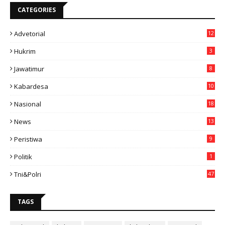
CATEGORIES
Advetorial
12
Hukrim
3
Jawatimur
8
Kabardesa
10
11
Nasional
18
49
News
13
3
Peristiwa
9
Politik
1
Tni&polri
47
TAGS