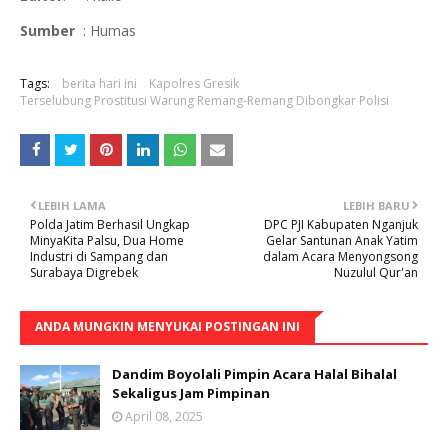
Sumber
: Humas
Tags:
berita hari ini
Kapolres Gresik
Terselubung Prostitusi Warung Remang-Remang Dibongkar Polisi
LEBIH LAMA
LEBIH BARU
Polda Jatim Berhasil Ungkap
DPC PJI Kabupaten Nganjuk
MinyaKita Palsu, Dua Home
Gelar Santunan Anak Yatim
Industri di Sampang dan
dalam Acara Menyongsong
Surabaya Digrebek
Nuzulul Qur'an
ANDA MUNGKIN MENYUKAI POSTINGAN INI
Dandim Boyolali Pimpin Acara Halal Bihalal
Sekaligus Jam Pimpinan
April 08, 2025