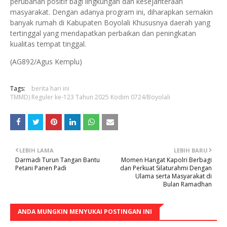
perubahan positif bagi lingkungan dan kesejahteraan
masyarakat. Dengan adanya program ini, diharapkan semakin
banyak rumah di Kabupaten Boyolali Khususnya daerah yang
tertinggal yang mendapatkan perbaikan dan peningkatan
kualitas tempat tinggal.
(AG892/Agus Kemplu)
Tags:
berita hari ini
TMMD) Reguler ke-123 Tahun 2025 Kodim 0724/Boyolali
LEBIH LAMA
LEBIH BARU
Darmadi Turun Tangan Bantu
Momen Hangat Kapolri Berbagi
Petani Panen Padi
dan Perkuat Silaturahmi Dengan
Ulama serta Masyarakat di
Bulan Ramadhan
ANDA MUNGKIN MENYUKAI POSTINGAN INI