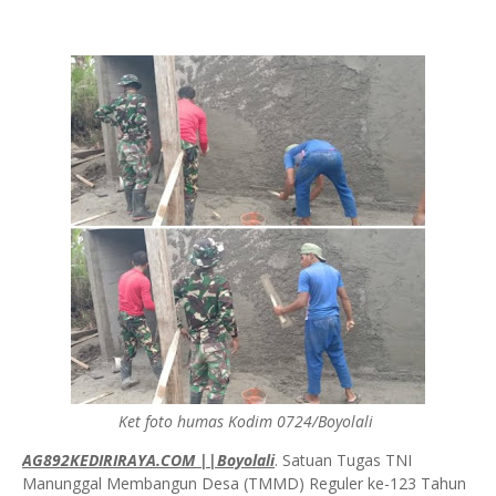
Ket foto humas Kodim 0724/Boyolali
AG892KEDIRIRAYA.COM ||Boyolali
. Satuan Tugas TNI
Manunggal Membangun Desa (TMMD) Reguler ke-123 Tahun