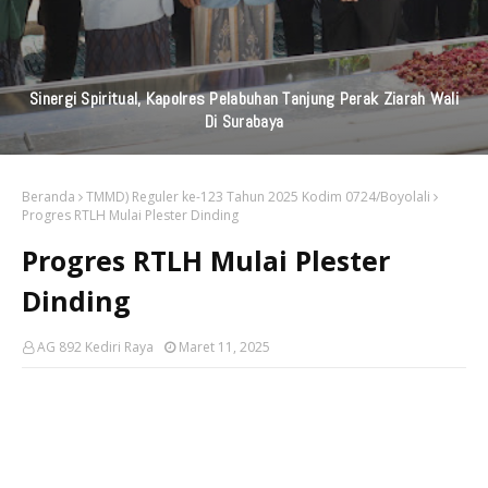
Sinergi Spiritual, Kapolres Pelabuhan Tanjung Perak Ziarah Wali
Di Surabaya
Beranda
TMMD) Reguler ke-123 Tahun 2025 Kodim 0724/Boyolali
Progres RTLH Mulai Plester Dinding
Progres RTLH Mulai Plester
Dinding
AG 892 Kediri Raya
Maret 11, 2025