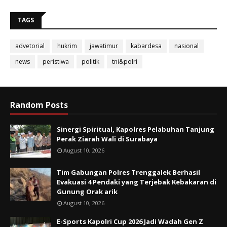
TAGS
advetorial
hukrim
jawatimur
kabardesa
nasional
news
peristiwa
politik
tni&polri
Random Posts
Sinergi Spiritual, Kapolres Pelabuhan Tanjung
Perak Ziarah Wali di Surabaya
August 10, 2026
Tim Gabungan Polres Trenggalek Berhasil
Evakuasi 4 Pendaki yang Terjebak Kebakaran di
Gunung Orak arik
August 10, 2026
E-Sports Kapolri Cup 2026 Jadi Wadah Gen Z