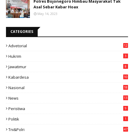
Polres Bojonegoro Himbau Masyarakat Tak
Asal Sebar Kabar Hoax
May 14, 2023
CATEGORIES
Advetorial
12
Hukrim
3
Jawatimur
8
Kabardesa
10
11
Nasional
18
49
News
13
3
Peristiwa
9
Politik
1
Tni&polri
47