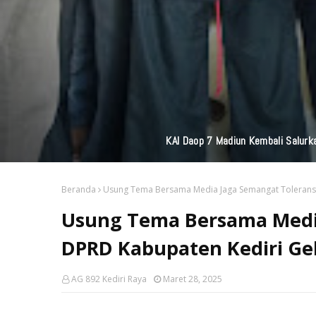
Perkuat Jaringan M
Beranda
Usung Tema Bersama Media Jaga Semangat Toleransi,
Usung Tema Bersama Media
DPRD Kabupaten Kediri Gel
AG 892 Kediri Raya
Maret 28, 2025