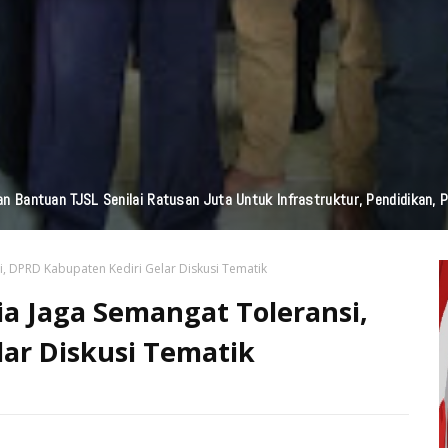
edia Nasional Dari Pulau Dewata Bali, Garuda TV Bali Dan Garuda FM Bal
 DPRD Kabupaten Kediri Gelar Diskusi Tematik
 Jaga Semangat Toleransi,
ar Diskusi Tematik