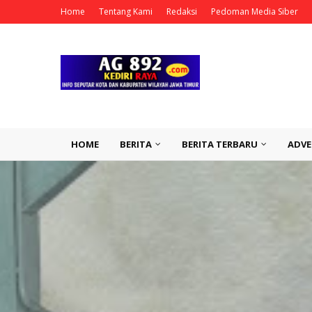
Home
Tentang Kami
Redaksi
Pedoman Media Siber
HOME
BERITA
BERITA TERBARU
ADVE