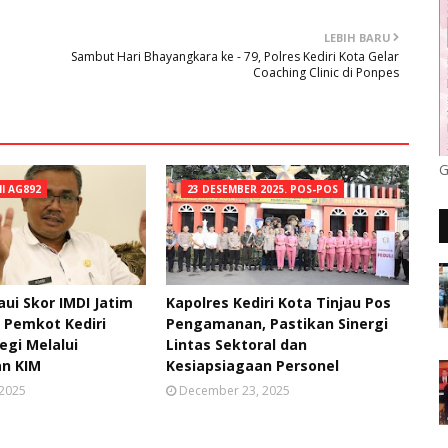
LEBIH BARU
Sambut Hari Bhayangkara ke - 79, Polres Kediri Kota Gelar
Coaching Clinic di Ponpes
G
NI AG892
23 DESEMBER 2025. POS-POS
ui Skor IMDI Jatim
Kapolres Kediri Kota Tinjau Pos
, Pemkot Kediri
Pengamanan, Pastikan Sinergi
egi Melalui
Lintas Sektoral dan
n KIM
Kesiapsiagaan Personel
 2025
December 23, 2025