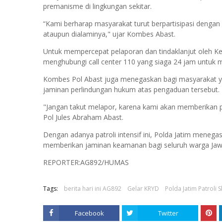
premanisme di lingkungan sekitar.
“Kami berharap masyarakat turut berpartisipasi denga
ataupun dialaminya," ujar Kombes Abast.
Untuk mempercepat pelaporan dan tindaklanjut oleh K
menghubungi call center 110 yang siaga 24 jam untuk 
Kombes Pol Abast juga menegaskan bagi masyarakat 
jaminan perlindungan hukum atas pengaduan tersebut.
"Jangan takut melapor, karena kami akan memberikan 
Pol Jules Abraham Abast.
Dengan adanya patroli intensif ini, Polda Jatim men
memberikan jaminan keamanan bagi seluruh warga Ja
REPORTER:AG892/HUMAS
Tags:
berita hari ini AG892
Gelar KRYD
Polda Jatim Patroli
Facebook
Twitter