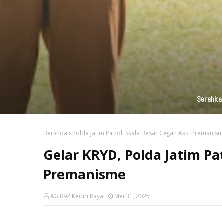
Serahka
Beranda
Polda Jatim Patroli Skala Besar Cegah Aksi Premanis
Gelar KRYD, Polda Jatim Pa
Premanisme
AG 892 Kediri Raya
Mei 31, 2025