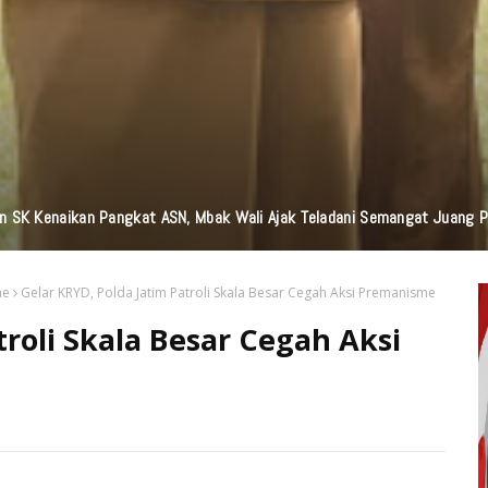
n SK Kenaikan Pangkat ASN, Mbak Wali Ajak Teladani Semangat Juang 
me
Gelar KRYD, Polda Jatim Patroli Skala Besar Cegah Aksi Premanisme
troli Skala Besar Cegah Aksi