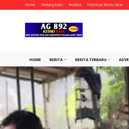
Home
Tentang Kami
Redaksi
Pedoman Media Siber
HOME
BERITA
BERITA TERBARU
ADVE