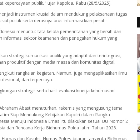
at kepercayaan publik," ujar Kapolda, Rabu (28/5/2025).
enjadi instrumen krusial dalam mendukung pelaksanaan tugas
sial politik serta derasnya arus informasi kian pesat.
donesia menuntut tata kelola pemerintahan yang bersih dan
an informasi sektor keamanan dan penegakan hukum yang
kan strategi komunikasi publik yang adaptif dan terintegrasi,
n produktif dengan media massa dan komunitas digital.
ngikuti rangkaian kegiatan. Namun, juga mengaplikasikan ilmu
fesional, dan terpercaya.
ungan strategis serta hasil evaluasi kinerja kehumasan
s Abraham Abast menuturkan, rakernis yang mengusung tema
Jatim Siap Mendukung Kebijakan Kapolri dalam Rangka
esia Menuju Indonesia Emas' itu dilakukan sesuai UU Nomor 2
sia dan Rencana Kerja Bidhumas Polda Jatim Tahun 2025.
asi Humas dan Kasubsi Humas Polres jajaran, anggota Bidhumas