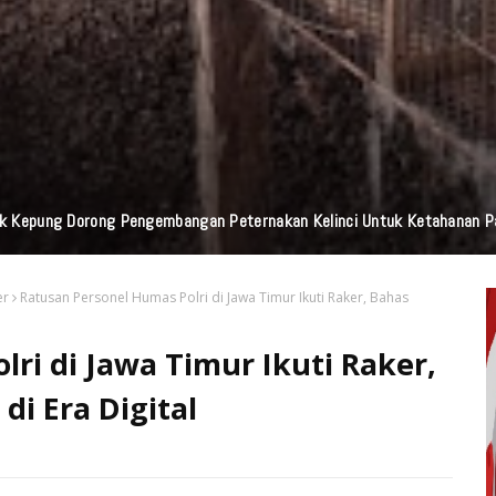
Praktisi Hukum Soroti Investasi Bodong Yang Libatkan Bayangkari
er
Ratusan Personel Humas Polri di Jawa Timur Ikuti Raker, Bahas
ri di Jawa Timur Ikuti Raker,
di Era Digital