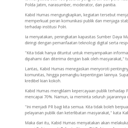
Polda Jatim, narasumber, moderator, dan panitia.
Kabid Humas mengungkapkan, kegiatan tersebut menjadi
memperkuat peran komunikasi publik dan menjaga stab
terhadap institusi Polri.
Ia menyatakan, peningkatan kapasitas Sumber Daya Ma
diiringi dengan pemanfaatan teknologi digital serta res
"Kita tidak hanya dituntut untuk menyampaikan inform
dipahami dan diterima dengan baik oleh masyarakat," t
Lantas, Kabid Humas menegaskan menyoroti pentingny
komunitas, hingga pemangku kepentingan lainnya. Supa
kredibel kian kokoh.
Kabid Humas mengklaim kepercayaan publik terhadap Pol
mencapai 70%. Namun, ia meminta seluruh jajarannya un
"Ini menjadi PR bagi kita semua. Kita tidak boleh berpu
pelayanan publik dan keterlibatan masyarakat," kata K
Maka dari itu, Kabid Humas menyatakan akan melakukan 