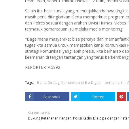
resmi Polri, seperti Tribrata News, TV Polri, media sos
Selain itu, hasil survei yang menunjukkan bahwa tingka
masih perlu ditingkatkan. Serta memperkuat program ed
dan Polres sesuai dengan arahan Divisi Humas Mabes Pol
termasuk pemantauan isu melalui media monitoring.
"Bagaimana masyarakat bisa percaya dan memanfaatkan 
tugas kita semua untuk memastikan kanal komunikasi P
strategi komunikasi yang lebih presisi, kita berharap 
keamanan di tengah tantangan yang terus berkembang,
REPORTER: AG892
Tags:
Bahas Strategi Komunikasi di Era Digital
berita hari ini
Facebook
Twitter
LEBIH LAMA
Dukung Ketahanan Pangan, Polisi Kediri Dialogis dengan Petan