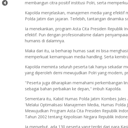
membangun citra positif institusi Polri, serta memperku
Kapolda menjelaskan, manajemen media yang efektif m
Polda Jatim dan jajaran. Terlebih, tantangan dinamika so
Ia menekankan, program Asta Cita Presiden Republik In
efektif. Pun dengan profesionalisme dalam penyampai
humanis di dalamnya.
Maka dari itu, ia berharap humas saat ini bisa menghasil
memperkuat kemampuan media handling. Serta kemitraa
Kapolda meminta seluruh peserta tak hanya sekadar me
yang diperoleh demi mewujudkan Polri yang modern, pro
"Peserta juga diharapkan memahami perkembangan lingk
sebagai bahan perbaikan ke depan," imbuh Kapolda.
Sementara itu, Kabid Humas Polda Jatim Kombes Jule
'Melalui Optimalisasi Manajemen Media, Humas Polda 
Mewujudkan Program Asta Cita Presiden Republik Indon
Tahun 2002 tentang Kepolisian Negara Republik Indone
Ia menyebut, ada 130 peserta yang terdiri dari para K