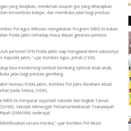
an yang disajikan, menikmati asupan gizi yang diharapkan
n konsentrasi belajar, dan membuka jalan bagi prestasi
, Kombes Pol Agus Wibowo mengatakan Program MBG ini bukan
lian Polda Jatim terhadap masa depan generasi penerus
eluruh personel SPN Polda Jatim siap mengawal demi suksesnya
 Kapolda Jatim," ujar Kombes Agus, Jumat (13/6).
g cukup bisa mendorong tumbuh kembang optimal anak-anak,
uka jalan bagi prestasi gemilang.
abid Humas) Polda Jatim, Kombes Pol Jules Abraham Abast
rkan pada Selasa, (10/6).
 MBG ini menyasar sejumlah sekolah dari tingkat Taman
h (SD/MI), Sekolah Menengah Pertama/Madrasah Tsanawiyah
liyah (SMA/MA) sederajat.
didistribusikan secara merata," ujar Kombes Pol Abast.