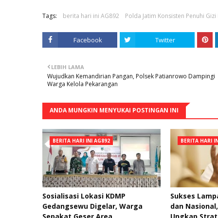
Tags:
berita hari ini AG892
Polda Jatim Konsisten Penuhi Gizi 
Facebook
Twitter
LEBIH LAMA
Wujudkan Kemandirian Pangan, Polsek Patianrowo Dampingi
Warga Kelola Pekarangan
ANDA MUNGKIN MENYUKAI POSTINGAN INI
BERITA HARI INI AG892
BERITA HARI I
Sosialisasi Lokasi KDMP
Sukses Lampa
Gedangsewu Digelar, Warga
dan Nasional
Sepakat Geser Area
Ungkap Strat