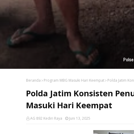
Beranda
Program MBG Masuki Hari Keempat
Polda Jatim Kon
Polda Jatim Konsisten Penu
Masuki Hari Keempat
AG 892 Kediri Raya
Juni 13, 2025