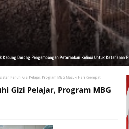
Praktisi Hukum Soroti Investasi Bodong Yang Libatkan Bayangkari
sisten Penuhi Gizi Pelajar, Program MBG Masuki Hari Keempat
hi Gizi Pelajar, Program MBG