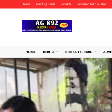
Home
Tentang Kami
Redaksi
Pedoman Media Siber
HOME
BERITA
BERITA TERBARU
ADVE