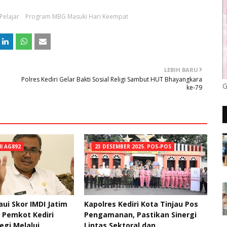
Pelajar
Program MBG Masuki Hari Keempat
LEBIH BARU
Polres Kediri Gelar Bakti Sosial Religi Sambut HUT Bhayangkara
G
ke-79
NI AG892
23 DESEMBER 2025. POS-POS
ui Skor IMDI Jatim
Kapolres Kediri Kota Tinjau Pos
, Pemkot Kediri
Pengamanan, Pastikan Sinergi
egi Melalui
Lintas Sektoral dan