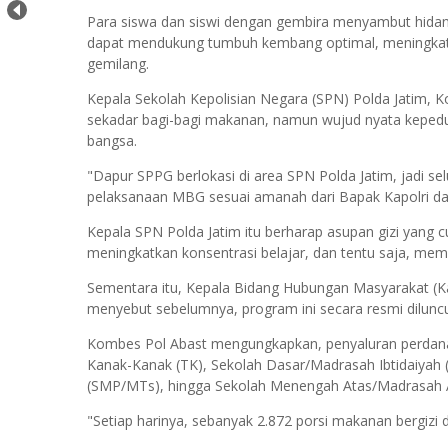
Para siswa dan siswi dengan gembira menyambut hidang
dapat mendukung tumbuh kembang optimal, meningkatka
gemilang.
Kepala Sekolah Kepolisian Negara (SPN) Polda Jatim
sekadar bagi-bagi makanan, namun wujud nyata kepedu
bangsa.
"Dapur SPPG berlokasi di area SPN Polda Jatim, jadi s
pelaksanaan MBG sesuai amanah dari Bapak Kapolri dan
Kepala SPN Polda Jatim itu berharap asupan gizi yan
meningkatkan konsentrasi belajar, dan tentu saja, memb
Sementara itu, Kepala Bidang Hubungan Masyarakat (K
menyebut sebelumnya, program ini secara resmi diluncu
Kombes Pol Abast mengungkapkan, penyaluran perdana
Kanak-Kanak (TK), Sekolah Dasar/Madrasah Ibtidaiya
(SMP/MTs), hingga Sekolah Menengah Atas/Madrasah A
"Setiap harinya, sebanyak 2.872 porsi makanan bergizi 