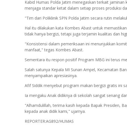
Kabid Humas Polda Jatim menegaskan terkait jaminan ku
menjaga standar ketat dalam setiap proses produksi d
"Tim dari Poliklinik SPN Polda Jatim secara rutin mela
Hal itu dilakukan kata Kombes Abast untuk memastikan
tidak hanya bergizi, tetapi juga terjamin kualitas dan h
"Konsistensi dalam pemeriksaan ini menunjukkan komit
manfaat," tegas Kombes Abast.
Sementara itu respon positif Program MBG ini terus me
Salah satunya Kepala MI Sunan Ampel, Kecamatan Bangsa
menyampaikan apresiasinya.
Afif Siddik menyebut program makan bergizi gratis ini 
Ia mengaku Anak didiknya di sekolah sangat senang dan t
"Alhamdulillah, terima kasih kepada Bapak Presiden, B
kepada anak didik kami," ujarnya.
REPORTER:AG892/HUMAS