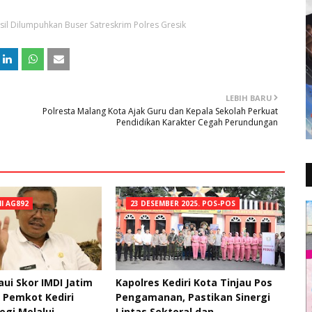
il Dilumpuhkan Buser Satreskrim Polres Gresik
LEBIH BARU
Polresta Malang Kota Ajak Guru dan Kepala Sekolah Perkuat
Pendidikan Karakter Cegah Perundungan
NI AG892
23 DESEMBER 2025. POS-POS
ui Skor IMDI Jatim
Kapolres Kediri Kota Tinjau Pos
, Pemkot Kediri
Pengamanan, Pastikan Sinergi
egi Melalui
Lintas Sektoral dan