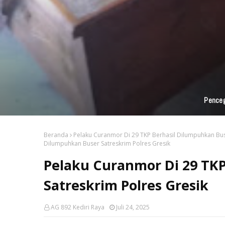
Penceg
Beranda
Pelaku Curanmor Di 29 TKP Berhasil Dilumpuhkan Bus
Dilumpuhkan Buser Satreskrim Polres Gresik
Pelaku Curanmor Di 29 TK
Satreskrim Polres Gresik
AG 892 Kediri Raya
Juli 24, 2025