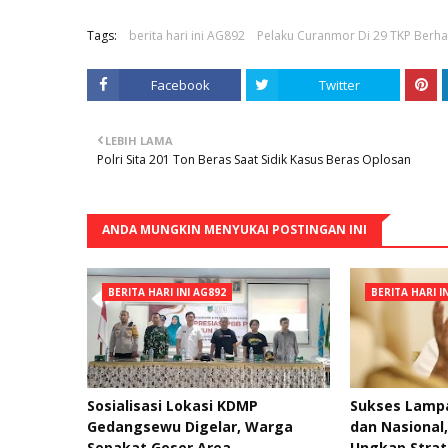
Tags:
berita hari ini AG892
Pelaku Curanmor Di 29 TKP Berhas
Facebook
Twitter
LEBIH LAMA
Polri Sita 201 Ton Beras Saat Sidik Kasus Beras Oplosan
ANDA MUNGKIN MENYUKAI POSTINGAN INI
BERITA HARI INI AG892
BERITA HARI I
Sosialisasi Lokasi KDMP
Sukses Lampa
Gedangsewu Digelar, Warga
dan Nasional
Sepakat Geser Area
Ungkap Strat