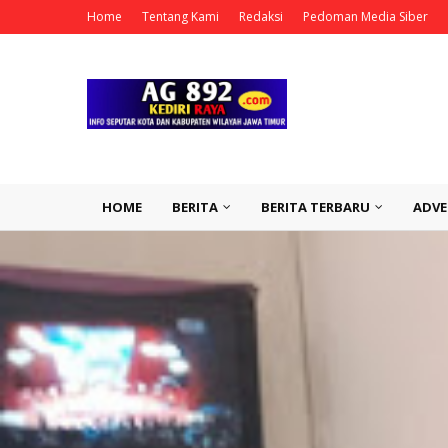
Home
Tentang Kami
Redaksi
Pedoman Media Siber
HOME
BERITA
BERITA TERBARU
ADVE