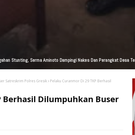
ahan Stunting, Serma Aminoto Dampingi Nakes Dan Perangkat Desa Te
er Satreskrim Polres Gresik
Pelaku Curanmor Di 29 TKP Berhasil
P Berhasil Dilumpuhkan Buser