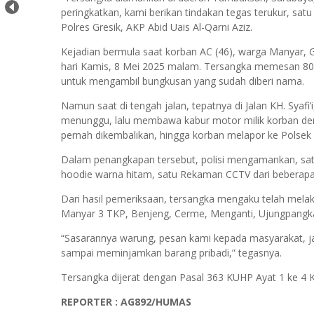
peringkatkan, kami berikan tindakan tegas terukur, sa
Polres Gresik, AKP Abid Uais Al-Qarni Aziz.
Kejadian bermula saat korban AC (46), warga Manyar, 
hari Kamis, 8 Mei 2025 malam. Tersangka memesan 80
untuk mengambil bungkusan yang sudah diberi nama.
Namun saat di tengah jalan, tepatnya di Jalan KH. Syaf
menunggu, lalu membawa kabur motor milik korban den
pernah dikembalikan, hingga korban melapor ke Polsek
Dalam penangkapan tersebut, polisi mengamankan, sa
hoodie warna hitam, satu Rekaman CCTV dari beberap
Dari hasil pemeriksaan, tersangka mengaku telah melaku
Manyar 3 TKP, Benjeng, Cerme, Menganti, Ujungpangk
“Sasarannya warung, pesan kami kepada masyarakat, j
sampai meminjamkan barang pribadi,” tegasnya.
Tersangka dijerat dengan Pasal 363 KUHP Ayat 1 ke 4 
REPORTER : AG892/HUMAS