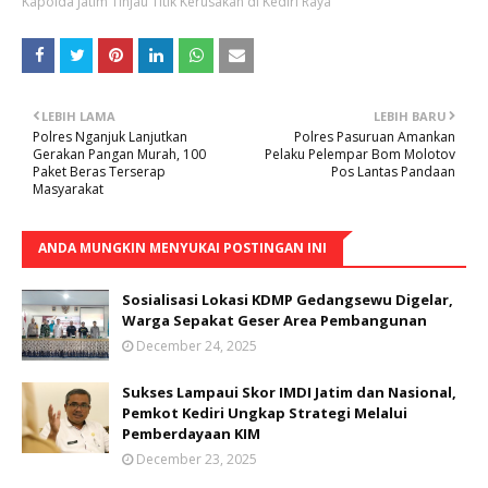
Kapolda Jatim Tinjau Titik Kerusakan di Kediri Raya
LEBIH LAMA
LEBIH BARU
Polres Nganjuk Lanjutkan
Polres Pasuruan Amankan
Gerakan Pangan Murah, 100
Pelaku Pelempar Bom Molotov
Paket Beras Terserap
Pos Lantas Pandaan
Masyarakat
ANDA MUNGKIN MENYUKAI POSTINGAN INI
Sosialisasi Lokasi KDMP Gedangsewu Digelar,
Warga Sepakat Geser Area Pembangunan
December 24, 2025
Sukses Lampaui Skor IMDI Jatim dan Nasional,
Pemkot Kediri Ungkap Strategi Melalui
Pemberdayaan KIM
December 23, 2025