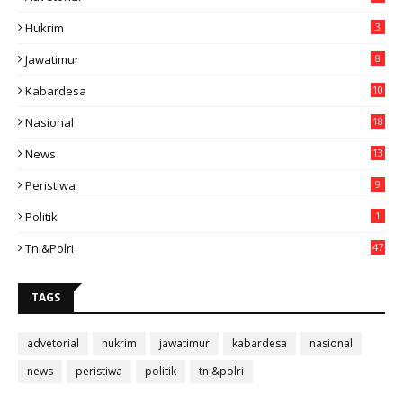
Hukrim
3
Jawatimur
8
Kabardesa
10
11
Nasional
18
49
News
13
3
Peristiwa
9
Politik
1
Tni&polri
47
TAGS
advetorial
hukrim
jawatimur
kabardesa
nasional
news
peristiwa
politik
tni&polri