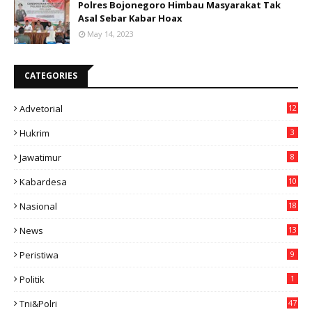
Polres Bojonegoro Himbau Masyarakat Tak
Asal Sebar Kabar Hoax
May 14, 2023
CATEGORIES
Advetorial
12
Hukrim
3
Jawatimur
8
Kabardesa
10
11
Nasional
18
49
News
13
3
Peristiwa
9
Politik
1
Tni&polri
47