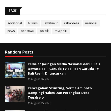
TAGS
advetorial
hukrim
jawatimur
kabardesa
nasional
news
peristiwa
politik
tni&polri
Random Posts
Perkuat Jaringan Media Nasional dari Pulau
Dewata Bali, Garuda TV Bali dan Garuda FM
Bali Resmi Diluncurkan
August 06, 2026
Pencegahan Stunting, Serma Aminoto
Dampingi Nakes Dan Perangkat Desa
Tegalrejo
August 05, 2026