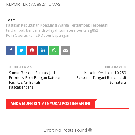
REPORTER : AG892/HUMAS
Tags:
Pastikan Kebutuhan Konsumsi Warga Terdampak Terpenuhi
terdampak bencana di wilayah Sumatera berita ag892
Polri Operasikan 29 Dapur Lapangan
LEBIH LAMA
LEBIH BARU
Sumur Bor dan Sanitasi Jadi
Kapolri Kerahkan 10.759
Prioritas, Polri Bangun Ratusan
Personel Tangani Bencana di
Fasilitas Air Bersih
Sumatera
Pascabencana
ANDA MUNGKIN MENYUKAI POSTINGAN INI
Error: No Posts Found