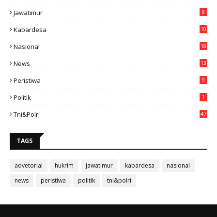
Jawatimur
8
Kabardesa
10
11
Nasional
18
49
News
13
3
Peristiwa
9
Politik
1
Tni&polri
47
TAGS
advetorial
hukrim
jawatimur
kabardesa
nasional
news
peristiwa
politik
tni&polri