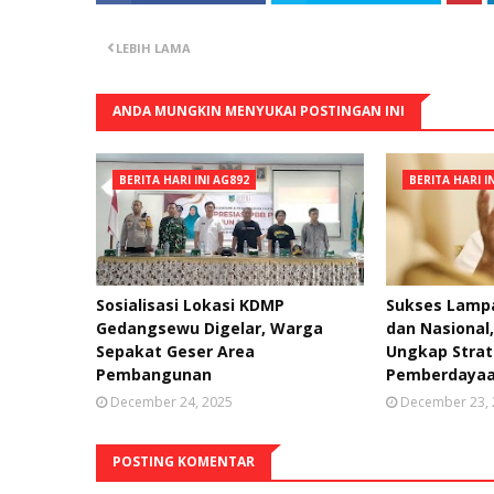
LEBIH LAMA
ANDA MUNGKIN MENYUKAI POSTINGAN INI
BERITA HARI INI AG892
BERITA HARI I
Sosialisasi Lokasi KDMP
Sukses Lampa
Gedangsewu Digelar, Warga
dan Nasional
Sepakat Geser Area
Ungkap Strat
Pembangunan
Pemberdayaa
December 24, 2025
December 23,
POSTING KOMENTAR