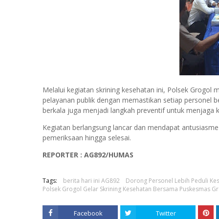
Melalui kegiatan skrining kesehatan ini, Polsek Grog
pelayanan publik dengan memastikan setiap personel be
berkala juga menjadi langkah preventif untuk menjaga 
Kegiatan berlangsung lancar dan mendapat antusiasme 
pemeriksaan hingga selesai.
REPORTER : AG892/HUMAS
Tags:
berita hari ini AG892
Dorong Personel Lebih Peduli Ke
Polsek Grogol Gelar Skrining Kesehatan Bersama Puskesmas G
Facebook
Twitter