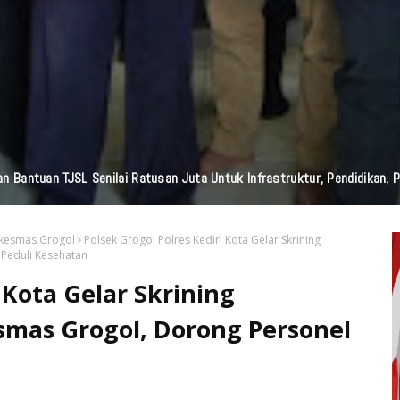
edia Nasional Dari Pulau Dewata Bali, Garuda TV Bali Dan Garuda FM Bal
skesmas Grogol
Polsek Grogol Polres Kediri Kota Gelar Skrining
Peduli Kesehatan
 Kota Gelar Skrining
mas Grogol, Dorong Personel