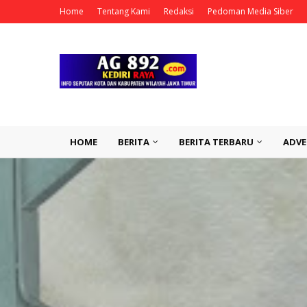
Home
Tentang Kami
Redaksi
Pedoman Media Siber
HOME
BERITA
BERITA TERBARU
ADVE