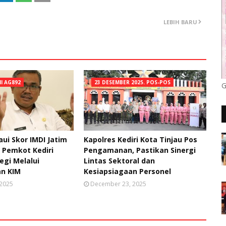
LEBIH BARU
NI AG892
23 DESEMBER 2025. POS-POS
G
ui Skor IMDI Jatim
Kapolres Kediri Kota Tinjau Pos
, Pemkot Kediri
Pengamanan, Pastikan Sinergi
egi Melalui
Lintas Sektoral dan
n KIM
Kesiapsiagaan Personel
 2025
December 23, 2025