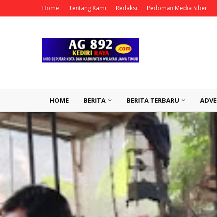
Home
Tentang Kami
Redaksi
Pedoman Media Siber
HOME
BERITA
BERITA TERBARU
ADVE