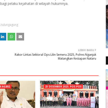
agi pelaku kejahatan di wilayah hukumnya.
s tulungagung
LEBIH BARU
Rakor Lintas Sektoral Ops Lilin Semeru 2025, Polres Nganjuk
Matangkan Kesiapan Nataru
NI AG892
23 DESEMBER 2025. POS-POS