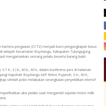
kamera pengawas (CCTV) menjadi kunci pengungkapan kasus
i di wilayah Kecamatan Boyolangu, Kabupaten Tulungagung.
hasil mengamankan seorang pelaku beserta barang bukti
T.K., S.I.K., M.Si., M.H., dalam konferensi pers di halaman
ingi Kapolsek Boyolangu AKP Retno Pujiarsih, S.H., M.H.,
ap setelah polisi melakukan serangkaian penyelidikan intensif
emperlihatkan aksi pelaku saat mengambil sepeda motor milik
dana.