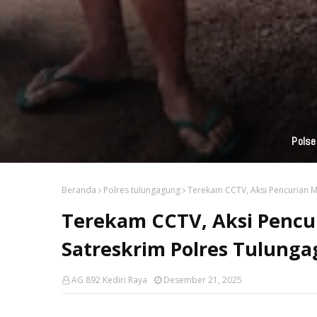
Beranda
Polres tulungagung
Terekam CCTV, Aksi Pencurian M
Terekam CCTV, Aksi Pencu
Satreskrim Polres Tulung
AG 892 Kediri Raya
Desember 21, 2025