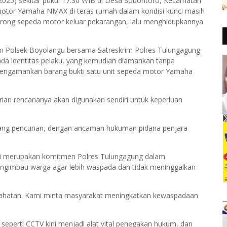
2/2025) sekitar pukul 17.30 WIB di Desa Sobontoro, Kecamatan
 motor Yamaha NMAX di teras rumah dalam kondisi kunci masih
orong sepeda motor keluar pekarangan, lalu menghidupkannya
im Polsek Boyolangu bersama Satreskrim Polres Tulungagung
ada identitas pelaku, yang kemudian diamankan tanpa
l mengamankan barang bukti satu unit sepeda motor Yamaha
ian rencananya akan digunakan sendiri untuk keperluan
ntang pencurian, dengan ancaman hukuman pidana penjara
i merupakan komitmen Polres Tulungagung dalam
ngimbau warga agar lebih waspada dan tidak meninggalkan
kejahatan. Kami minta masyarakat meningkatkan kewaspadaan
 seperti CCTV kini menjadi alat vital penegakan hukum, dan