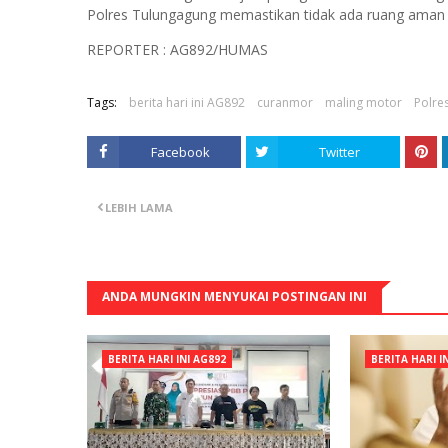
Polres Tulungagung memastikan tidak ada ruang aman b
REPORTER : AG892/HUMAS
Tags:
berita hari ini AG892
curanmor
maling motor
Polre
Facebook
Twitter
LEBIH LAMA
ANDA MUNGKIN MENYUKAI POSTINGAN INI
BERITA HARI INI AG892
BERITA HARI I