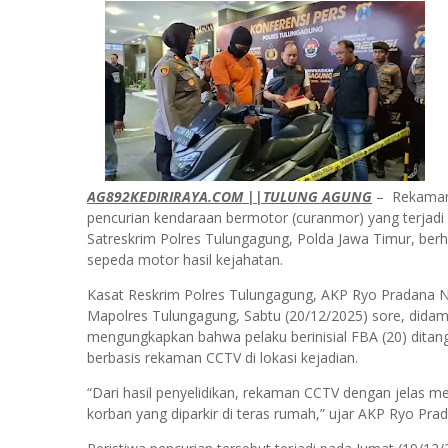
AG892KEDIRIRAYA.COM ||TULUNG AGUNG
– Rekaman 
pencurian kendaraan bermotor (curanmor) yang terjad
Satreskrim Polres Tulungagung, Polda Jawa Timur, ber
sepeda motor hasil kejahatan.
Kasat Reskrim Polres Tulungagung, AKP Ryo Pradana N, S.
Mapolres Tulungagung, Sabtu (20/12/2025) sore, didamp
mengungkapkan bahwa pelaku berinisial FBA (20) ditangk
berbasis rekaman CCTV di lokasi kejadian.
“Dari hasil penyelidikan, rekaman CCTV dengan jelas m
korban yang diparkir di teras rumah,” ujar AKP Ryo Pra