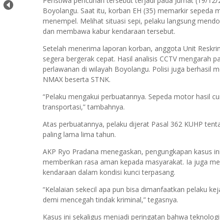
Peristiwa pencurian tersebut terjadi pada Jumat (19/1
Boyolangu. Saat itu, korban EH (35) memarkir sepeda
menempel. Melihat situasi sepi, pelaku langsung mend
dan membawa kabur kendaraan tersebut.
Setelah menerima laporan korban, anggota Unit Reskr
segera bergerak cepat. Hasil analisis CCTV mengarah p
perlawanan di wilayah Boyolangu. Polisi juga berhasi
NMAX beserta STNK.
“Pelaku mengakui perbuatannya. Sepeda motor hasil cur
transportasi,” tambahnya.
Atas perbuatannya, pelaku dijerat Pasal 362 KUHP te
paling lama lima tahun.
AKP Ryo Pradana menegaskan, pengungkapan kasus in
memberikan rasa aman kepada masyarakat. Ia juga me
kendaraan dalam kondisi kunci terpasang.
“Kelalaian sekecil apa pun bisa dimanfaatkan pelaku 
demi mencegah tindak kriminal,” tegasnya.
Kasus ini sekaligus menjadi peringatan bahwa teknologi