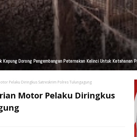
Praktisi Hukum Soroti Investasi Bodong Yang Libatkan Bayangkari
otor Pelaku Diringkus Satreskrim Polres Tulungagung
rian Motor Pelaku Diringkus
agung