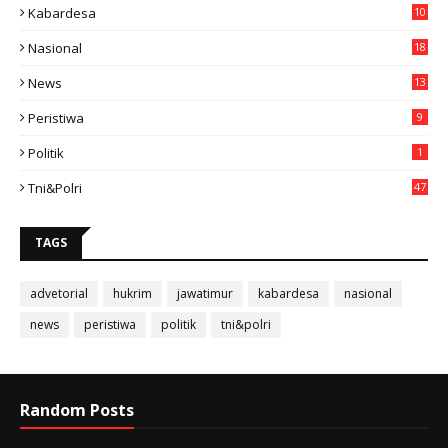
Kabardesa
10
11
Nasional
18
49
News
13
3
Peristiwa
9
Politik
1
Tni&polri
47
TAGS
advetorial
hukrim
jawatimur
kabardesa
nasional
news
peristiwa
politik
tni&polri
Random Posts