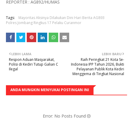
REPORTER : AG892/HUMAS
Tags:
Mayoritas Aksinya Dilakukan Dini Hari Berita AG893
Polres Jombang Ringkus 17 Pelaku Curanmor
LEBIH LAMA
LEBIH BARU
Respon Aduan Masyarakat,
Raih Peringkat 21 Kota Se-
Polisi di Kediri Tutup Galian C
Indonesia IPP Tahun 2026, Bukti
Ilegal
Pelayanan Publik Kota Kediri
Menggema di Tingkat Nasional
ANDA MUNGKIN MENYUKAI POSTINGAN INI
Error: No Posts Found