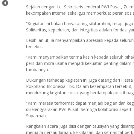
Sejalan dengan itu, Sekretaris Jenderal PWI Pusat, Z
kekompakan internal sekaligus memperkuat peran sosial
“Kegiatan ini bukan hanya ajang silaturahmi, tetapi jug
Solidaritas, kepedulian, dan integritas adalah fondasi 
Lebih lanjut, ia menyampaikan apresiasi kepada seluru
tersebut.
“Kami menyampaikan terima kasih kepada seluruh pihak 
pers dan mitra usaha menjadi kekuatan penting dalam
tambahnya.
Dukungan terhadap kegiatan ini juga datang dari Fiest
Pokphand Indonesia Tbk. Dalam kesempatan tersebut
mendukung kegiatan sosial yang berdampak positif bag
“Kami merasa terhormat dapat menjadi bagian dari ke
diselenggarakan PWI Pusat. Semoga kolaborasi seperti 
Suparman.
Rangkaian acara juga diisi dengan tausiyah yang disam
menjaga persaudaraan, keikhlasan, dan semangat berba