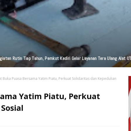
 Kapolres Kediri Kota Beri Penekanan Keras: Disiplin, Integritas Dan Kes
t Buka Puasa Bersama Yatim Piatu, Perkuat Solidaritas dan Kepedulian
ama Yatim Piatu, Perkuat
Sosial