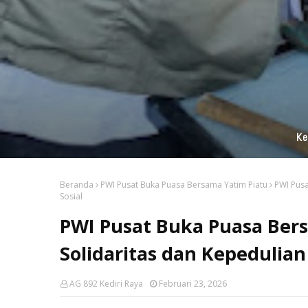
Apel Pagi,
Beranda
PWI Pusat Buka Puasa Bersama Yatim Piatu
PWI Pusa
Sosial
PWI Pusat Buka Puasa Bers
Solidaritas dan Kepedulian 
AG 892 Kediri Raya
Februari 23, 2026