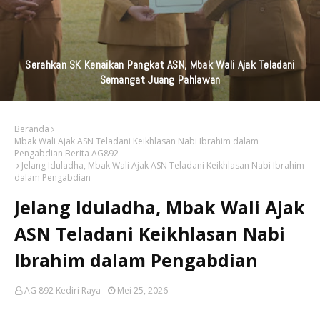
KAI Daop 7 Madiun Kembali Salurkan Bantuan TJSL Senilai
Ratusan Juta Untuk Infrastruktur, Pendidikan, Pelestarian
Budaya, Dan Disabilitas
Beranda
Mbak Wali Ajak ASN Teladani Keikhlasan Nabi Ibrahim dalam
Pengabdian Berita AG892
Jelang Iduladha, Mbak Wali Ajak ASN Teladani Keikhlasan Nabi Ibrahim
dalam Pengabdian
Jelang Iduladha, Mbak Wali Ajak
ASN Teladani Keikhlasan Nabi
Ibrahim dalam Pengabdian
AG 892 Kediri Raya
Mei 25, 2026