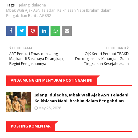
Tags:
Jelang Iduladha
Mbak Wali Ajak ASN Teladani Keikhlasan Nabi Ibrahim dalam
Pengabdian Berita AG892
LEBIH LAMA
LEBIH BARU
ART Pencuri Emas dan Uang
OJK Kediri Perkuat TPAKD
Majikan di Surabaya Ditangkap,
Dorong Inklusi Keuangan Guna
Begini Pengakuannya
Tingkatkan Kesejahteraan
ANDA MUNGKIN MENYUKAI POSTINGAN INI
Jelang Iduladha, Mbak Wali Ajak ASN Teladani
Keikhlasan Nabi Ibrahim dalam Pengabdian
May 25, 2026
POSTING KOMENTAR