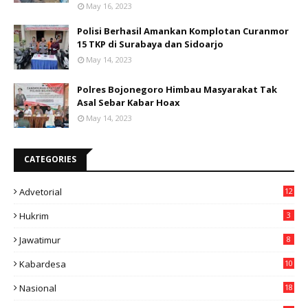
May 16, 2023
Polisi Berhasil Amankan Komplotan Curanmor
15 TKP di Surabaya dan Sidoarjo
May 14, 2023
Polres Bojonegoro Himbau Masyarakat Tak
Asal Sebar Kabar Hoax
May 14, 2023
CATEGORIES
Advetorial
12
Hukrim
3
Jawatimur
8
Kabardesa
10
11
Nasional
18
49