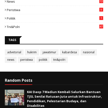
News
13
3
Peristiwa
9
Politik
1
Tni&polri
47
TAGS
advetorial
hukrim
jawatimur
kabardesa
nasional
news
peristiwa
politik
tni&polri
Random Posts
KAI Daop 7 Madiun Kembali Salurkan Bantuan
TJSL Senilai Ratusan Juta untuk Infrastruktur,
Pendidikan, Pelestarian Budaya, dan
Disabilitas