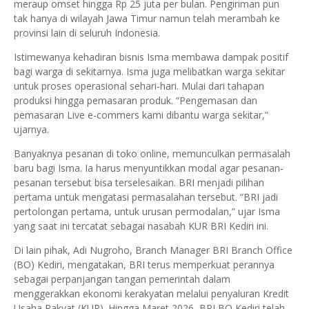
meraup omset hingga Rp 25 juta per bulan. Pengiriman pun
tak hanya di wilayah Jawa Timur namun telah merambah ke
provinsi lain di seluruh Indonesia.
Istimewanya kehadiran bisnis Isma membawa dampak positif
bagi warga di sekitarnya. Isma juga melibatkan warga sekitar
untuk proses operasional sehari-hari. Mulai dari tahapan
produksi hingga pemasaran produk. “Pengemasan dan
pemasaran Live e-commers kami dibantu warga sekitar,”
ujarnya.
Banyaknya pesanan di toko online, memunculkan permasalah
baru bagi Isma. Ia harus menyuntikkan modal agar pesanan-
pesanan tersebut bisa terselesaikan. BRI menjadi pilihan
pertama untuk mengatasi permasalahan tersebut. “BRI jadi
pertolongan pertama, untuk urusan permodalan,” ujar Isma
yang saat ini tercatat sebagai nasabah KUR BRI Kediri ini.
Di lain pihak, Adi Nugroho, Branch Manager BRI Branch Office
(BO) Kediri, mengatakan, BRI terus memperkuat perannya
sebagai perpanjangan tangan pemerintah dalam
menggerakkan ekonomi kerakyatan melalui penyaluran Kredit
Usaha Rakyat (KUR). Hingga Maret 2026, BRI BO Kediri telah