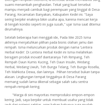
suami menambah penghasilan. Tekat yang kuat tersebut
mampu menjadi cambuk bagi perempuan yang tinggal di Desa
Parang, Kecamatan Banyakan, Kabupaten Kediri ini. "Saya
sering berpikir enaknya bikin usaha apa, karena mencari kerja
di tengah kondisi seperti ini juga susah," ujar Isma saat ditemui
dirumahnya.
Setelah beberapa hari menggali ide, Pada Mei 2025 Isma
akhirnya menjatuhkan pilihan pada bisnis olahan jamu dan
rempah. Isma meluncurkan produk dengan nama ‘Lentera
Herbal Kediri’. Di Lentera Herbal Kediri ini Isma melahirkan
beragam produk inovatif diantaranya Teh Rimpang, Teh
Rempah Daun Kumis Kucing, Teh Daun Insulin, Wedang
Herbal, Wedang Uwuh, Teh Bunga Telang, Teh Bunga Rosella,
Teh Mahkota Dewa, dan lainnya. Pilihan tersebut bukan tanpa
alasan. Lingkungan tempat tinggalnya di Desa Parang
memang sudah lama dikenal sebagai salah satu sentra
rempah-rempah kering.
"Warga di sini mayoritas memproduksi empon-empon
kering. Jadi, saya berpikir untuk membuat usaha yang tidak
jauh dari potensi sekitar, agar bahan bakunya juga mudah