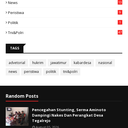
News
13
3
Peristiwa
9
Politik
1
Tni&polri
47
TAGS
advetorial
hukrim
jawatimur
kabardesa
nasional
news
peristiwa
politik
tni&polri
Random Posts
Pencegahan Stunting, Serma Aminoto
Dampingi Nakes Dan Perangkat Desa
Tegalrejo
August 05, 2026