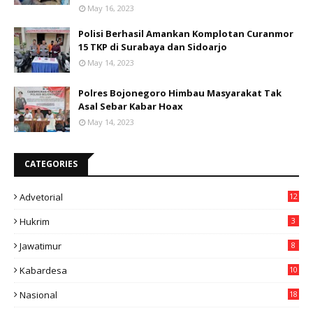
May 16, 2023
Polisi Berhasil Amankan Komplotan Curanmor
15 TKP di Surabaya dan Sidoarjo
May 14, 2023
Polres Bojonegoro Himbau Masyarakat Tak
Asal Sebar Kabar Hoax
May 14, 2023
CATEGORIES
Advetorial
12
Hukrim
3
Jawatimur
8
Kabardesa
10
11
Nasional
18
49