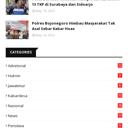
15 TKP di Surabaya dan Sidoarjo
May 14, 2023
Polres Bojonegoro Himbau Masyarakat Tak
Asal Sebar Kabar Hoax
May 14, 2023
CATEGORIES
Advetorial
12
Hukrim
3
Jawatimur
8
Kabardesa
10
11
Nasional
18
49
News
13
3
Peristiwa
9