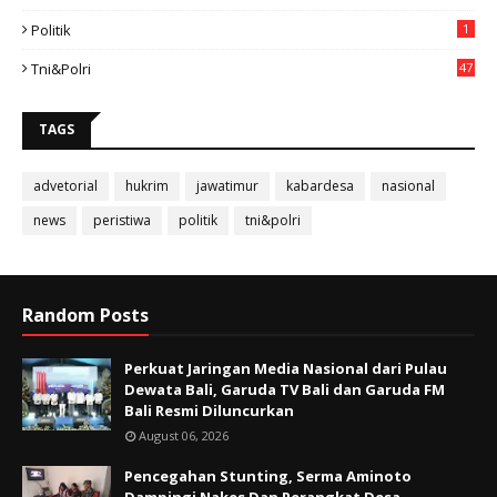
Politik
1
Tni&polri
47
TAGS
advetorial
hukrim
jawatimur
kabardesa
nasional
news
peristiwa
politik
tni&polri
Random Posts
Perkuat Jaringan Media Nasional dari Pulau
Dewata Bali, Garuda TV Bali dan Garuda FM
Bali Resmi Diluncurkan
August 06, 2026
Pencegahan Stunting, Serma Aminoto