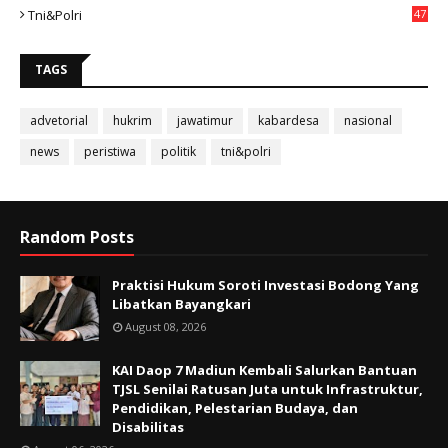
Tni&polri
47
TAGS
advetorial
hukrim
jawatimur
kabardesa
nasional
news
peristiwa
politik
tni&polri
Random Posts
Praktisi Hukum Soroti Investasi Bodong Yang
Libatkan Bayangkari
August 08, 2026
KAI Daop 7 Madiun Kembali Salurkan Bantuan
TJSL Senilai Ratusan Juta untuk Infrastruktur,
Pendidikan, Pelestarian Budaya, dan
Disabilitas