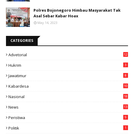
Polres Bojonegoro Himbau Masyarakat Tak
Asal Sebar Kabar Hoax
May 14, 2023
CATEGORIES
Advetorial
12
Hukrim
3
Jawatimur
8
Kabardesa
10
11
Nasional
18
49
News
13
3
Peristiwa
9
Politik
1