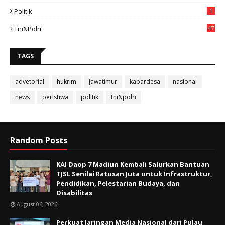
Politik
1
Tni&polri
47
TAGS
advetorial
hukrim
jawatimur
kabardesa
nasional
news
peristiwa
politik
tni&polri
Random Posts
KAI Daop 7 Madiun Kembali Salurkan Bantuan
TJSL Senilai Ratusan Juta untuk Infrastruktur,
Pendidikan, Pelestarian Budaya, dan
Disabilitas
August 06, 2026
Perkuat Jaringan Media Nasional dari Pulau