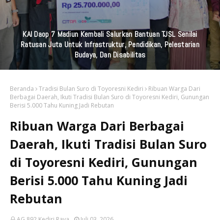
KAI Daop 7 Madiun Kembali Salurkan Bantuan TJSL Senilai
Ratusan Juta Untuk Infrastruktur, Pendidikan, Pelestarian
Budaya, Dan Disabilitas
Beranda
Tradisi Bulan Suro di Toyoresni Kediri
Ribuan Warga Dari
Berbagai Daerah, Ikuti Tradisi Bulan Suro di Toyoresni Kediri, Gunungan
Berisi 5.000 Tahu Kuning Jadi Rebutan
Ribuan Warga Dari Berbagai
Daerah, Ikuti Tradisi Bulan Suro
di Toyoresni Kediri, Gunungan
Berisi 5.000 Tahu Kuning Jadi
Rebutan
AG 892 Kediri Raya
Juli 03, 2026