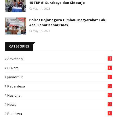
15 TKP di Surabaya dan Sidoarjo
May 14, 2023
Polres Bojonegoro Himbau Masyarakat Tak
Asal Sebar Kabar Hoax
May 14, 2023
CATEGORIES
Advetorial
12
Hukrim
3
Jawatimur
8
Kabardesa
10
11
Nasional
18
49
News
13
3
Peristiwa
9