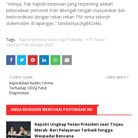
"Intinya, Pak Kapolri berpesan yang terpenting adalah
keberadaan personel Polri ditengah tengah masyarakat dan
berkoordinasi dengan rekan-rekan TNI serta seluruh
stakeholder di lapangan," tandasnya.(Ag892/Ak)
Tags:
Kapolri Jenderal Listyo Sigit Prabowo
KTT Asean
Operasi Tribrata Jaya 2023
LEBIH LAMA
LEBIH BARU
Kepedulian Kades Cerme
Terhadap ODGJ Patut
Diapresiasi
ANDA MUNGKIN MENYUKAI POSTINGAN INI
Kapolri Ungkap Pesan Presiden saat Tinjau
Merak: Beri Pelayanan Terbaik hingga
Waspadai Bencana