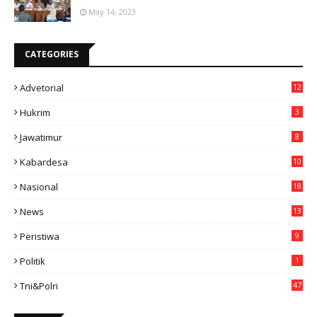
May 14, 2023
CATEGORIES
Advetorial
12
Hukrim
3
Jawatimur
8
Kabardesa
10
11
Nasional
18
49
News
13
3
Peristiwa
9
Politik
1
Tni&polri
47