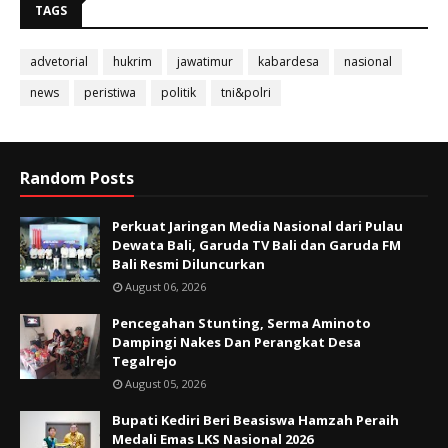
TAGS
advetorial
hukrim
jawatimur
kabardesa
nasional
news
peristiwa
politik
tni&polri
Random Posts
Perkuat Jaringan Media Nasional dari Pulau
Dewata Bali, Garuda TV Bali dan Garuda FM
Bali Resmi Diluncurkan
August 06, 2026
Pencegahan Stunting, Serma Aminoto
Dampingi Nakes Dan Perangkat Desa
Tegalrejo
August 05, 2026
Bupati Kediri Beri Beasiswa Hamzah Peraih
Medali Emas LKS Nasional 2026