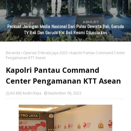
Pencegahan Stunting, Serma Aminoto Dampingi Nakes Dan
Perangkat Desa Tegalrejo
Beranda
Operasi Tribrata Jaya 2023
Kapolri Pantau Command Center
Pengamanan KTT Asean
Kapolri Pantau Command
Center Pengamanan KTT Asean
AG 892 Kediri Raya
September 06, 2023