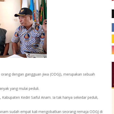
n orang dengan gangguan jiwa (ODGJ), merupakan sebuah
anyak yang mulai peduli.
Kabupaten Kediri Saiful Anam. Ia tak hanya sekedar peduli,
l Anam sudah empat kali mengobatkan seorang remaja ODGJ di