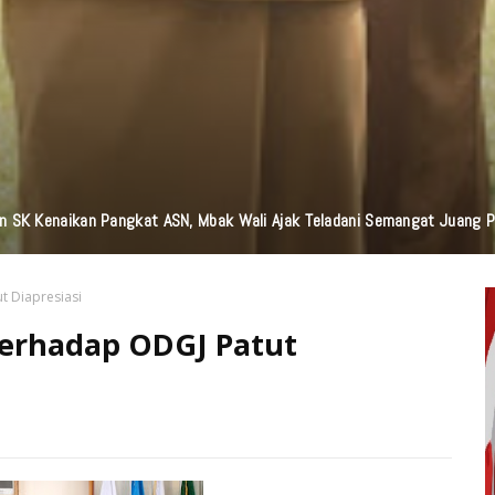
n Bantuan TJSL Senilai Ratusan Juta Untuk Infrastruktur, Pendidikan, P
 Diapresiasi
erhadap ODGJ Patut