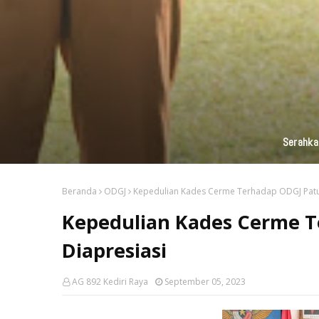
KAI Daop 7 Madiun Kembali Salurka
Beranda
ODGJ
Kepedulian Kades Cerme Terhadap ODGJ Patut
Kepedulian Kades Cerme T
Diapresiasi
AG 892 Kediri Raya
September 05, 2023