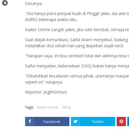
Desanya.
"Dia hanya putra penjual buah di Pinggir jalan, dia ada
AG892 beberapa waktu lalu.
Kades Cerme sangat yakin, jika rutin berobat, remaja 
Saat diajak komunikasi, Saiful Anam menyebut, kadang r
melafalkan doa sehari-hari yang diajarkan sejak kecil.
"Harapan saya, ini bisa sembuh total dan akhirnya bi
Saiful menyadari, keberadaan ODGJ bukan hanya menja
"Dibutuhkan kesadaran semua pihak, utamanya masya
seperti ini" tutupnya.
Reporter: (Ag892/mur)
Tags:
Kades cerme
ODGJ
Facebook
Twitter