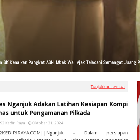
n Bantuan TJSL Senilai Ratusan Juta Untuk Infrastruktur, Pendidikan, P
Tunjukkan semua
es Nganjuk Adakan Latihan Kesiapan Kompi
mas untuk Pengamanan Pilkada
92 Kediri Raya
Oktober 31, 2024
2KEDIRIRAYA.COM||Nganjuk – Dalam persiapan