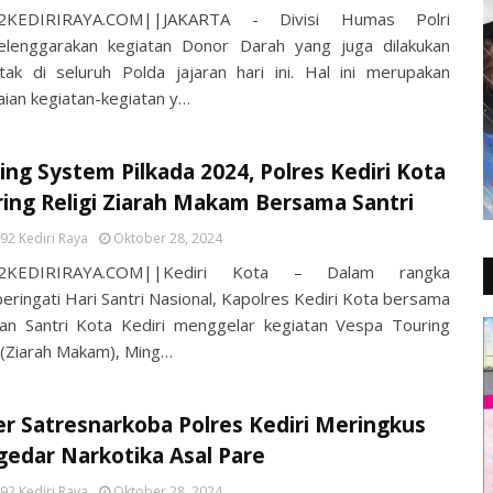
2KEDIRIRAYA.COM||JAKARTA - Divisi Humas Polri
lenggarakan kegiatan Donor Darah yang juga dilakukan
tak di seluruh Polda jajaran hari ini. Hal ini merupakan
aian kegiatan-kegiatan y…
ing System Pilkada 2024, Polres Kediri Kota
ing Religi Ziarah Makam Bersama Santri
92 Kediri Raya
Oktober 28, 2024
2KEDIRIRAYA.COM||Kediri Kota – Dalam rangka
ringati Hari Santri Nasional, Kapolres Kediri Kota bersama
an Santri Kota Kediri menggelar kegiatan Vespa Touring
i (Ziarah Makam), Ming…
r Satresnarkoba Polres Kediri Meringkus
edar Narkotika Asal Pare
92 Kediri Raya
Oktober 28, 2024