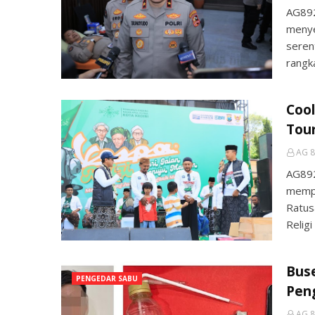
AG89
menye
seren
rangk
Cool
Tour
AG 8
AG89
mempe
Ratus
Relig
Buse
PENGEDAR SABU
Peng
AG 8