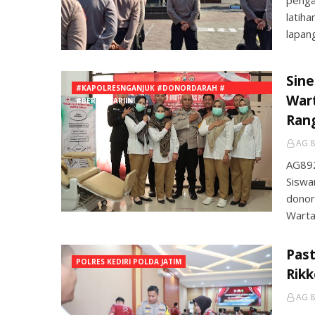
penga
latih
lapan
Sine
#KAPOLRESNGANJUK #DONORDARAH #
War
#BERITAHARIINI
Ran
AG 8
AG89
Siswa
donor
Warta
Past
POLRES KEDIRI POLDA JATIM
Rikk
AG 8