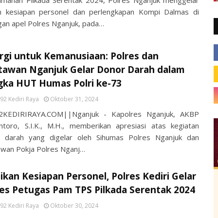
manan Pilkada Serentak 2024, Polres Nganjuk menggelar
an kesiapan personel dan perlengkapan Kompi Dalmas di
gan apel Polres Nganjuk, pada…
rgi untuk Kemanusiaan: Polres dan
tawan Nganjuk Gelar Donor Darah dalam
gka HUT Humas Polri ke-73
92 Kediri Raya
Oktober 31, 2024
2KEDIRIRAYA.COM||Nganjuk - Kapolres Nganjuk, AKBP
ntoro, S.I.K., M.H., memberikan apresiasi atas kegiatan
 darah yang digelar oleh Sihumas Polres Nganjuk dan
wan Pokja Polres Nganj…
ikan Kesiapan Personel, Polres Kediri Gelar
es Petugas Pam TPS Pilkada Serentak 2024
92 Kediri Raya
Oktober 30, 2024