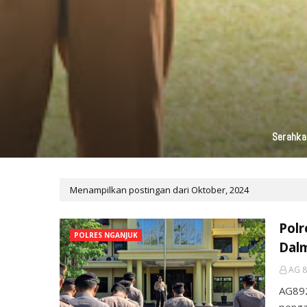
KAI Daop 7 Madiun Kembali Salurka
Menampilkan postingan dari Oktober, 2024
Polr
POLRES NGANJUK
Dal
AG 8
AG89