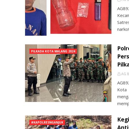
AG89
Kecam
Satre
narko
Pol
PILKADA KOTA MALANG 2024
Per
Pilk
AG 8
AG89
Kota
menga
mempe
Kegi
#KAPOLRESNGANJUK
Anti