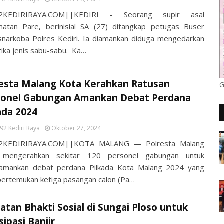
2KEDIRIRAYA.COM||KEDIRI - Seorang supir asal
atan Pare, berinisial SA (27) ditangkap petugas Buser
snarkoba Polres Kediri. Ia diamankan diduga mengedarkan
tika jenis sabu-sabu. Ka…
resta Malang Kota Kerahkan Ratusan
G
sonel Gabungan Amankan Debat Perdana
ada 2024
92 Kediri Raya
Oktober 27, 2024
2KEDIRIRAYA.COM||KOTA MALANG — Polresta Malang
 mengerahkan sekitar 120 personel gabungan untuk
mankan debat perdana Pilkada Kota Malang 2024 yang
rtemukan ketiga pasangan calon (Pa…
atan Bhakti Sosial di Sungai Ploso untuk
sipasi Banjir