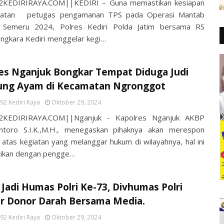
2KEDIRIRAYA.COM||KEDIRI – Guna memastikan kesiapan
hatan petugas pengamanan TPS pada Operasi Mantab
 Semeru 2024, Polres Kediri Polda Jatim bersama RS
ngkara Kediri menggelar kegi…
es Nganjuk Bongkar Tempat Diduga Judi
ung Ayam di Kecamatan Ngronggot
92 Kediri Raya
Oktober 29, 2024
2KEDIRIRAYA.COM||Nganjuk - Kapolres Nganjuk AKBP
ntoro S.I.K.,M.H., menegaskan pihaknya akan merespon
 atas kegiatan yang melanggar hukum di wilayahnya, hal ini
tikan dengan pengge…
 Jadi Humas Polri Ke-73, Divhumas Polri
ar Donor Darah Bersama Media.
92 Kediri Raya
Oktober 29, 2024