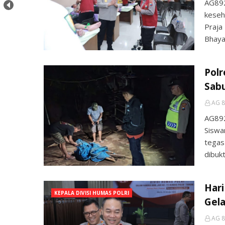
AG89
kese
Praja
Bhaya
Polr
Sab
AG 8
AG89
Siswa
tegas
dibuk
Hari
KEPALA DIVISI HUMAS POLRI
Gel
AG 8