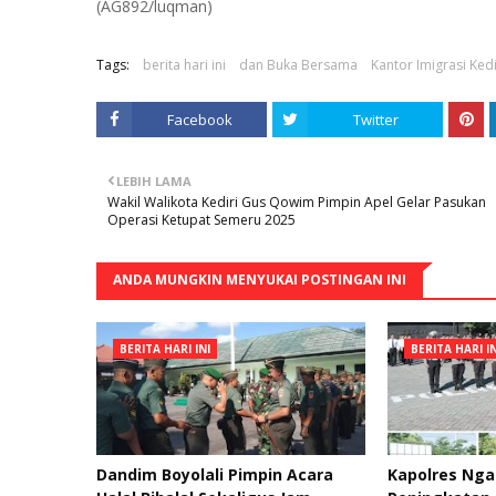
(AG892/luqman)
Tags:
berita hari ini
dan Buka Bersama
Kantor Imigrasi Ked
Facebook
Twitter
LEBIH LAMA
Wakil Walikota Kediri Gus Qowim Pimpin Apel Gelar Pasukan
Operasi Ketupat Semeru 2025
ANDA MUNGKIN MENYUKAI POSTINGAN INI
BERITA HARI INI
BERITA HARI IN
Dandim Boyolali Pimpin Acara
Kapolres Ng