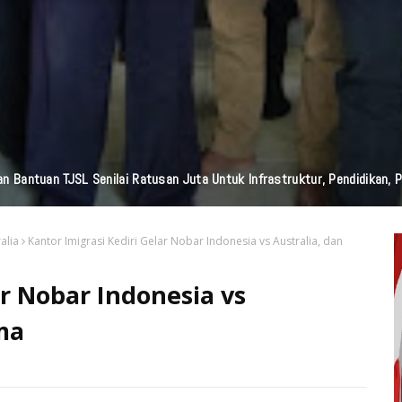
edia Nasional Dari Pulau Dewata Bali, Garuda TV Bali Dan Garuda FM Bal
alia
Kantor Imigrasi Kediri Gelar Nobar Indonesia vs Australia, dan
ar Nobar Indonesia vs
ma