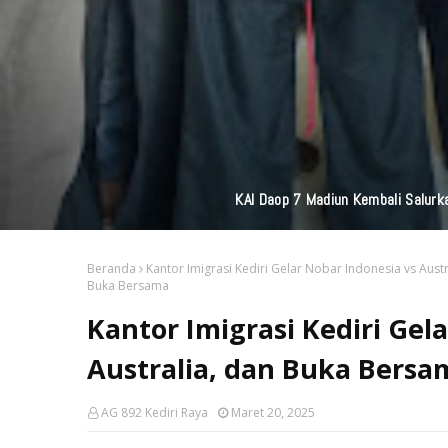
Perkuat Jaringan M
Beranda
Kantor Imigrasi Kediri Gelar Nobar Indonesia vs Austr
Buka Bersama
Kantor Imigrasi Kediri Gel
Australia, dan Buka Bersa
AG 892 Kediri Raya
Maret 20, 2025