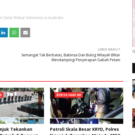
iri Gelar Nobar Indonesia vs Australia
LEBIH BARU
G
Semangat Tak Berbatas, Babinsa Dan Bulog Wilayah Blitar
Mendampingi Penyerapan Gabah Petani
I
BERITA HARI INI
anjuk Tekankan
Patroli Skala Besar KRYD, Polres