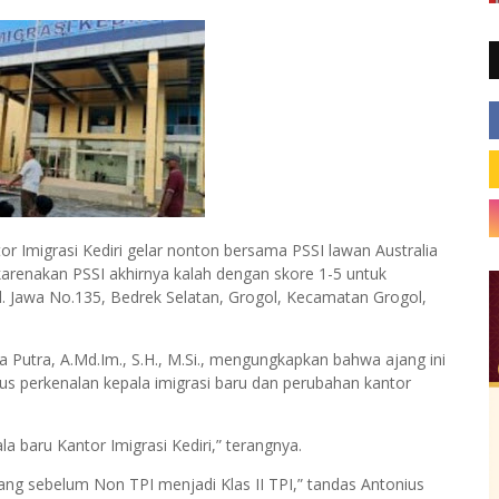
migrasi Kediri gelar nonton bersama PSSI lawan Australia
renakan PSSI akhirnya kalah dengan skore 1-5 untuk
 Jl. Jawa No.135, Bedrek Selatan, Grogol, Kecamatan Grogol,
a Putra, A.Md.Im., S.H., M.Si., mengungkapkan bahwa ajang ini
gus perkenalan kepala imigrasi baru dan perubahan kantor
 baru Kantor Imigrasi Kediri,” terangnya.
 yang sebelum Non TPI menjadi Klas II TPI,” tandas Antonius