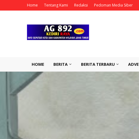
Home
Tentang Kami
Redaksi
Pedoman Media Siber
HOME
BERITA
BERITA TERBARU
ADVE