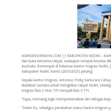
AG892KEDIRIRAYA.COM || KABUPATEN KEDIRI – Kantor I
dan buka bersama rakyat, walaupun sempat kecewa dika
Australia. Bertempat di halaman kantor imigrasi Kediri,
Kabupaten Kediri. Kamis (20/3/2025) petang.
Kepala kantor imigrasi, Antonius Frizky Saniscara Cahay
diadakan semata untuk menghibur rakyat Kediri, sekali
imigrasi klas II Non TPI menjadi klas II TPI.
“Saya, memang ingin memperkenalkan diri sebagai kepala
“Selain itu, sekaligus perubahan status kantor imigrasi